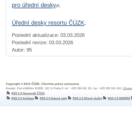
pro úřední desky
.
Úřední desky resortu ČÚZK
.
Poslední aktualizace: 03.03.2026
Poslední revize:
03.03.2026
Autor: 95
Copyright © 2010 ČÚZK, Všechna práva vyhrazena
Kontakt: Pod sídlištěm 9/1800, 182 11 Praha 8, tel.: +420 284 041 111, fax: +420 284 041 416,
Uživate
RSS 2.0 Geoportál ČÚZK
RSS 2.0 Aplikace
RSS 2.0 Datové sady
RSS 2.0 Síťové služby
RSS 2.0 INSPIRE