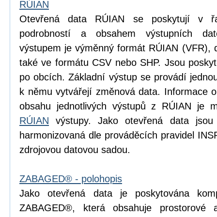
RÚIAN
Otevřená data RÚIAN se poskytují v řad
podrobností a obsahem výstupních dat
výstupem je výměnný formát RÚIAN (VFR), dí
také ve formátu CSV nebo SHP. Jsou poskyto
po obcích. Základní výstup se provádí jedn
k němu vytvářejí změnová data. Informace o p
obsahu jednotlivých výstupů z RÚIAN je m
RÚIAN
výstupy. Jako otevřená data jsou
harmonizovaná dle prováděcích pravidel INS
zdrojovou datovou sadou.
ZABAGED® - polohopis
Jako otevřená data je poskytována komp
ZABAGED®, která obsahuje prostorové 