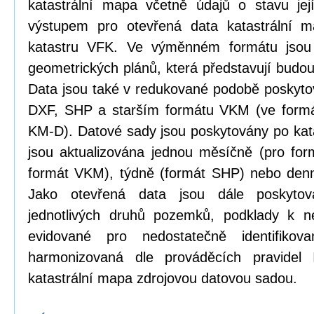
katastrální mapa včetně údajů o stavu její
výstupem pro otevřená data katastrální 
katastru VFK. Ve výměnném formátu jsou
geometrických plánů, která představují budou
Data jsou také v redukované podobě poskyt
DXF, SHP a starším formátu VKM (ve formá
KM-D). Datové sady jsou poskytovány po kat
jsou aktualizována jednou měsíčně (pro form
formát VKM), týdně (formát SHP) nebo den
Jako otevřená data jsou dále poskytová
jednotlivých druhů pozemků, podklady k n
evidované pro nedostatečně identifikov
harmonizovaná dle prováděcích pravidel
katastrální mapa zdrojovou datovou sadou.