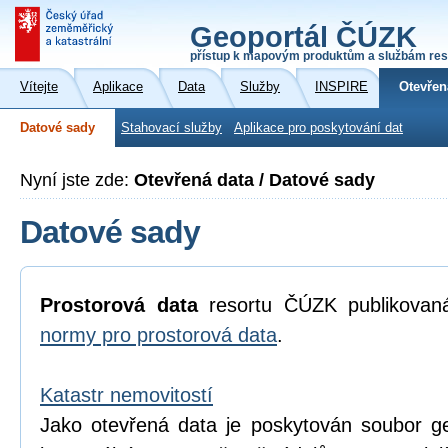
Geoportál ČÚZK
přístup k mapovým produktům a službám res
Vítejte
Aplikace
Data
Služby
INSPIRE
Otevřen
Datové sady
Stahovací služby
Aplikace pro poskytování dat
Nyní jste zde:
Otevřená data / Datové sady
Datové sady
Prostorová data
resortu ČÚZK publikova
normy pro prostorová data
.
Katastr nemovitostí
Jako otevřená data je poskytován soubor geo