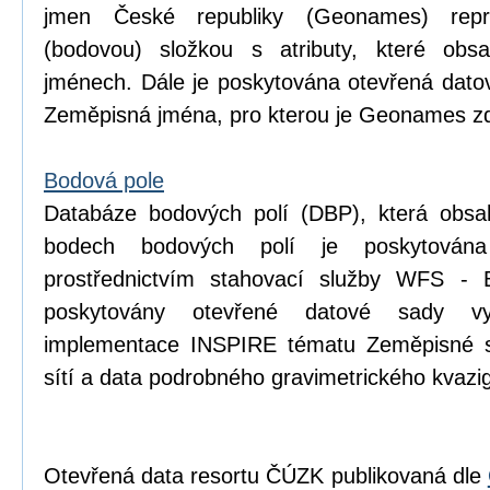
jmen České republiky (Geonames) repr
(bodovou) složkou s atributy, které obsa
jménech. Dále je poskytována otevřená dat
Zeměpisná jména, pro kterou je Geonames zd
Bodová pole
Databáze bodových polí (DBP), která obsa
bodech bodových polí je poskytován
prostřednictvím stahovací služby WFS - 
poskytovány otevřené datové sady v
implementace INSPIRE tématu Zeměpisné s
sítí a data podrobného gravimetrického kva
Otevřená data resortu ČÚZK publikovaná dle