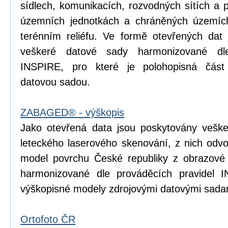
sídlech, komunikacích, rozvodných sítích a 
územních jednotkách a chráněných územích
terénním reliéfu. Ve formě otevřených dat 
veškeré datové sady harmonizované dle
INSPIRE, pro které je polohopisná čá
datovou sadou.
ZABAGED® - výškopis
Jako otevřená data jsou poskytovány vešk
leteckého laserového skenování, z nich odvoz
model povrchu České republiky z obrazové
harmonizované dle prováděcích pravidel I
výškopisné modely zdrojovými datovými sada
Ortofoto ČR