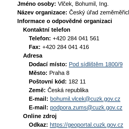
Jméno osoby:
Vlček, Bohumil, Ing.
Název organizace:
Český úřad zeměměřick
Informace o odpovědné organizaci
Kontaktní telefon
Telefon:
+420 284 041 561
Fax:
+420 284 041 416
Adresa
Dodací místo:
Pod sídlištěm 1800/9
Město:
Praha 8
Poštovní kód:
182 11
Země:
Česká republika
E-mail:
bohumil.vlcek@cuzk.gov.cz
E-mail:
podpora.zums@cuzk.gov.cz
Online zdroj
Odkaz:
https://geoportal.cuzk.gov.cz