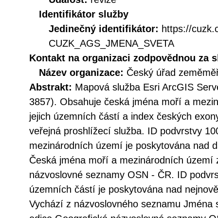
Identifikátor služby
Jedinečný identifikátor:
https://cuzk
CUZK_AGS_JMENA_SVETA
Kontakt na organizaci zodpovědnou za s
Název organizace:
Český úřad zeměměři
Abstrakt:
Mapová služba Esri ArcGIS Serv
3857). Obsahuje česká jména moří a mezin
jejich územních částí a index českých exon
veřejná proshlížecí služba. ID podvrstvy 1
mezinárodních území je poskytována nad 
Česká jména moří a mezinárodních území z
názvoslovné seznamy OSN - ČR. ID podvrst
územních částí je poskytována nad nejnově
Vychází z názvoslovného seznamu Jména stá