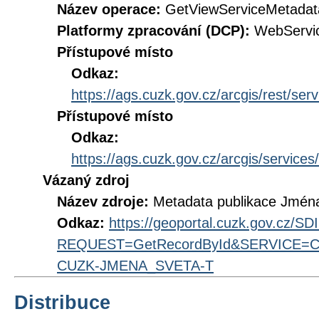
Název operace:
GetViewServiceMetadat
Platformy zpracování (DCP):
WebServi
Přístupové místo
Odkaz:
https://ags.cuzk.gov.cz/arcgis/rest/s
Přístupové místo
Odkaz:
https://ags.cuzk.gov.cz/arcgis/servic
Vázaný zdroj
Název zdroje:
Metadata publikace Jména 
Odkaz:
https://geoportal.cuzk.gov.cz/S
REQUEST=GetRecordById&SERVICE=CS
CUZK-JMENA_SVETA-T
Distribuce