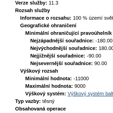
Verze služby:
11.3
Rozsah služby
Informace o rozsahu:
100 % území svět
Geografické ohraničení
Minimální ohraničující pravoúhelník
Nejzápadnější souřadnice:
-180.00
Nejvýchodnější souřadnice:
180.0
Nejjižnější souřadnice:
-90.00
Nejsevernější souřadnice:
90.00
Výškový rozsah
Minimální hodnota:
-11000
Maximální hodnota:
9000
Výškový systém:
Výškový systém balt
Typ vazby:
těsný
Obsahovaná operace