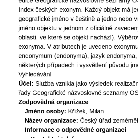
edice Geografické názvoslovné seznamy OS
Index českých exonym. Každý objekt má je
geografické jméno v češtině a jedno nebo 
jméno objektu v jednom z oficiálně zaveden
oblasti, ve které se objekt nachází). Výběro
exonyma. V atributech je uvedeno exonymu
endonymum (endonyma), jazyk endonyma, d
některých případech i vysvětlení původu jm
Vyhledávání
Účel:
Služba vznikla jako výsledek realizačn
řady Geografické názvoslovné seznamy O
Zodpovědná organizace
Jméno osoby:
Křížek, Milan
Název organizace:
Český úřad zeměměři
Informace o odpovědné organizaci