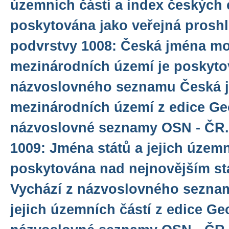
územních částí a index českých 
poskytována jako veřejná proshlí
podvrstvy 1008: Česká jména mo
mezinárodních území je poskyto
názvoslovného seznamu Česká j
mezinárodních území z edice Ge
názvoslovné seznamy OSN - ČR.
1009: Jména států a jejich územn
poskytována nad nejnovějším st
Vychází z názvoslovného sezna
jejich územních částí z edice Ge