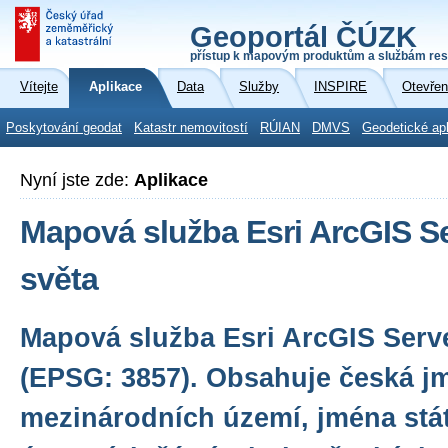
Geoportál ČÚZK
přístup k mapovým produktům a službám res
Vítejte
Aplikace
Data
Služby
INSPIRE
Otevřen
Poskytování geodat
Katastr nemovitostí
RÚIAN
DMVS
Geodetické ap
Nyní jste zde:
Aplikace
Mapová služba Esri ArcGIS S
světa
Mapová služba Esri ArcGIS Serv
(EPSG: 3857). Obsahuje česká j
mezinárodních území, jména stát