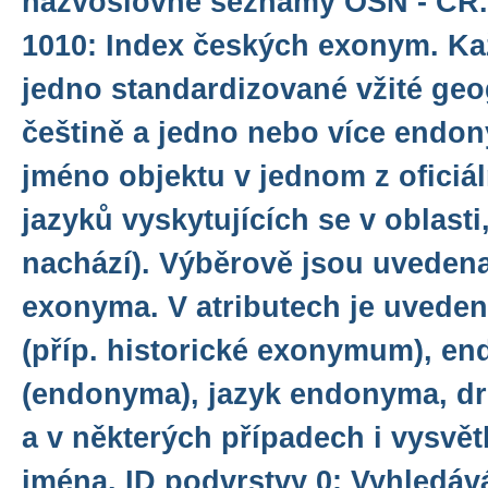
názvoslovné seznamy OSN - ČR.
1010: Index českých exonym. Ka
jedno standardizované vžité geo
češtině a jedno nebo více endon
jméno objektu v jednom z oficiá
jazyků vyskytujících se v oblasti
nachází). Výběrově jsou uvedena 
exonyma. V atributech je uved
(příp. historické exonymum), 
(endonyma), jazyk endonyma, dr
a v některých případech i vysvě
jména. ID podvrstvy 0: Vyhledáv