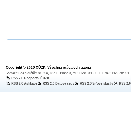
Copyright © 2010 ČÚZK, Všechna práva vyhrazena
Kontakt: Pod sídlištěm 9/1800, 182 11 Praha 8, tel.: +420 284 041 111, fax: +420 284 04
RSS 2.0 Geoportál ČÚZK
RSS 2.0 Aplikace
RSS 2.0 Datové sady
RSS 2.0 Síťové služby
RSS 2.0