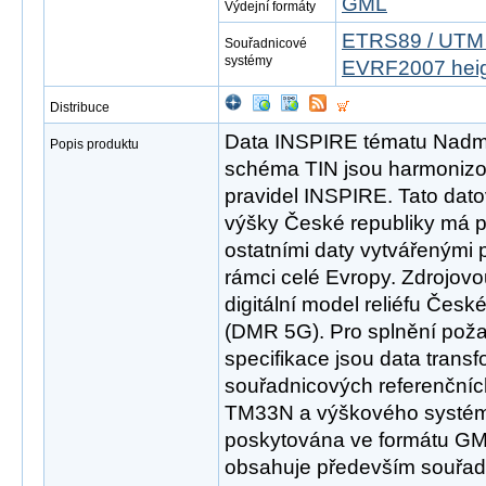
GML
Výdejní formáty
ETRS89 / UTM 
Souřadnicové
systémy
EVRF2007 hei
Distribuce
Data INSPIRE tématu Nadmo
Popis produktu
schéma TIN jsou harmonizo
pravidel INSPIRE. Tato da
výšky České republiky má p
ostatními daty vytvářenými 
rámci celé Evropy. Zdrojov
digitální model reliéfu Česk
(DMR 5G). Pro splnění pož
specifikace jsou data trans
souřadnicových referenční
TM33N a výškového systém
poskytována ve formátu GM
obsahuje především souřadn