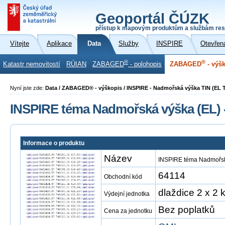
Geoportál ČÚZK
přístup k mapovým produktům a službám res
Vítejte
Aplikace
Data
Služby
INSPIRE
Otevřen
®
®
Katastr nemovitostí
RÚIAN
ZABAGED
- polohopis
ZABAGED
- výš
Nyní jste zde:
Data / ZABAGED® - výškopis / INSPIRE - Nadmořská výška TIN (EL 
INSPIRE téma Nadmořská výška (EL) 
Informace o produktu
Název
INSPIRE téma Nadmořská
64114
Obchodní kód
dlaždice 2 x 2 
Výdejní jednotka
Bez poplatků
Cena za jednotku