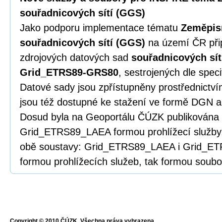
souřadnicových sítí (GGS)
Jako podporu implementace tématu
Zeměpis
souřadnicových sítí (GGS)
na území ČR při
zdrojových datových sad
souřadnicových sí
Grid_ETRS89-GRS80
, sestrojených dle spec
Datové sady jsou zpřístupněny prostřednictv
jsou též dostupné ke stažení ve formě DGN
Dosud byla na Geoportálu ČÚZK publikována
Grid_ETRS89_LAEA formou prohlížecí služby,
obě soustavy: Grid_ETRS89_LAEA i Grid_ET
formou prohlížecích služeb, tak formou soubo
Copyright © 2010 ČÚZK, Všechna práva vyhrazena