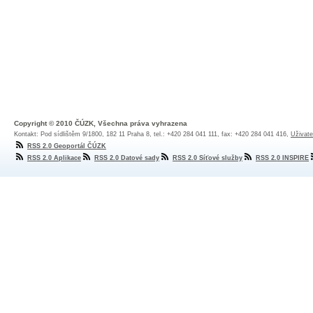
Copyright © 2010 ČÚZK, Všechna práva vyhrazena
Kontakt: Pod sídlištěm 9/1800, 182 11 Praha 8, tel.: +420 284 041 111, fax: +420 284 041 416,
Uživate
RSS 2.0 Geoportál ČÚZK
RSS 2.0 Aplikace
RSS 2.0 Datové sady
RSS 2.0 Síťové služby
RSS 2.0 INSPIRE