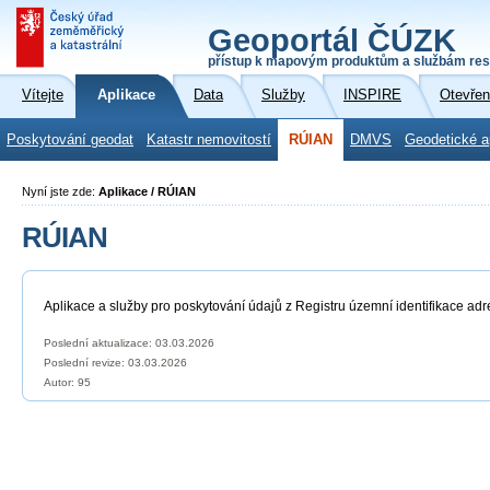
Geoportál ČÚZK
přístup k mapovým produktům a službám res
Vítejte
Aplikace
Data
Služby
INSPIRE
Otevřen
Poskytování geodat
Katastr nemovitostí
RÚIAN
DMVS
Geodetické a
Nyní jste zde:
Aplikace / RÚIAN
RÚIAN
Aplikace a služby pro poskytování údajů z Registru územní identifikace adr
Poslední aktualizace: 03.03.2026
Poslední revize:
03.03.2026
Autor: 95