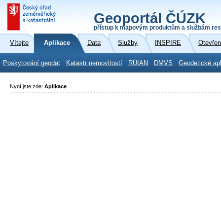
Geoportál ČÚZK
přístup k mapovým produktům a službám res
Vítejte
Aplikace
Data
Služby
INSPIRE
Otevřen
Poskytování geodat
Katastr nemovitostí
RÚIAN
DMVS
Geodetické ap
Nyní jste zde:
Aplikace