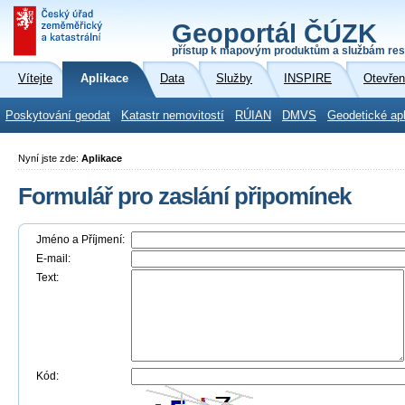
Geoportál ČÚZK
přístup k mapovým produktům a službám res
Vítejte
Aplikace
Data
Služby
INSPIRE
Otevřen
Poskytování geodat
Katastr nemovitostí
RÚIAN
DMVS
Geodetické ap
Nyní jste zde:
Aplikace
Formulář pro zaslání připomínek
Jméno a Příjmení:
E-mail:
Text:
Kód: