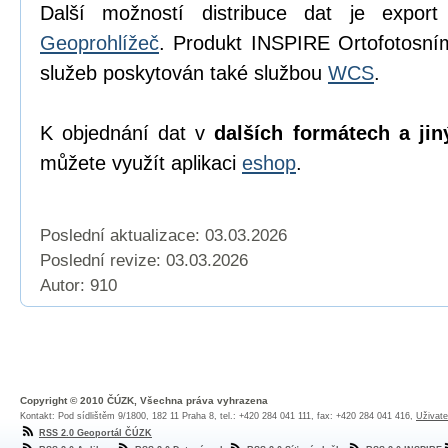
Další možností distribuce dat je export
Geoprohlížeč
. Produkt INSPIRE Ortofotosn
služeb poskytován také službou
WCS
.
K objednání dat v
dalších formátech a jin
můžete využít aplikaci
eshop
.
Poslední aktualizace: 03.03.2026
Poslední revize:
03.03.2026
Autor: 910
Copyright © 2010 ČÚZK, Všechna práva vyhrazena
Kontakt: Pod sídlištěm 9/1800, 182 11 Praha 8, tel.: +420 284 041 111, fax: +420 284 041 416,
Uživate
RSS 2.0 Geoportál ČÚZK