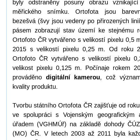
byly odstraněny posuny obrazu vznikající
měřického snímku. Ortofota jsou barevn
bezešvá (švy jsou vedeny po přirozených linií
pásem zobrazují stav území ke stejnému r
Ortofoto ČR vytvářeno s velikostí pixelu 0,5
2015 s velikostí pixelu 0,25 m. Od roku 
Ortofoto ČR vytvářeno s velikostí pixelu 
velikost pixelu 0,125 m. Počínaje rokem 2
prováděno
digitální kamerou
, což význam
kvality produktu.
Tvorbu státního Ortofota ČR zajišťuje od ro
ve spolupráci s Vojenským geografickým 
úřadem (VGHMÚř) na základě dohody ČÚZK
(MO) ČR. V letech 2003 až 2011 byla kaž