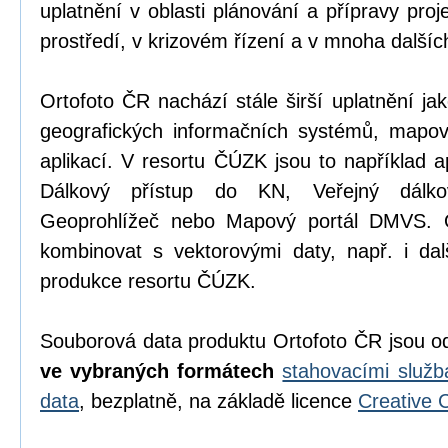
uplatnění v oblasti plánování a přípravy proj
prostředí, v krizovém řízení a v mnoha dalšíc
Ortofoto ČR nachází stále širší uplatnění ja
geografických informačních systémů, mapo
aplikací. V resortu ČÚZK jsou to například a
Dálkový přístup do KN, Veřejný dálk
Geoprohlížeč nebo Mapový portál DMVS. 
kombinovat s vektorovými daty, např. i da
produkce resortu ČÚZK.
Souborová data produktu Ortofoto ČR jsou o
ve vybraných formátech
stahovacími služ
data
, bezplatně, na základě licence
Creative