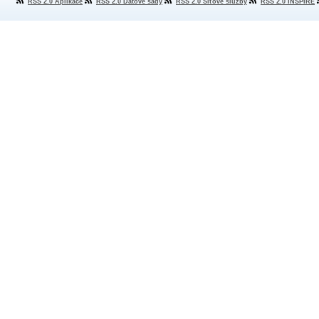
RSS 2.0 Aplikace
RSS 2.0 Datové sady
RSS 2.0 Síťové služby
RSS 2.0 INSPIRE