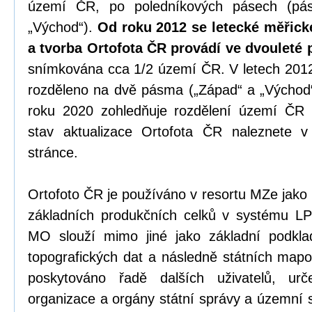
území ČR, po poledníkových pásech (pás
„Východ“).
Od roku 2012 se letecké měřic
a tvorba Ortofota ČR provádí ve dvouleté 
snímkována cca 1/2 území ČR. V letech 201
rozděleno na dvě pásma („Západ“ a „Východ
roku 2020 zohledňuje rozdělení území ČR 
stav aktualizace Ortofota ČR naleznete
stránce.
Ortofoto ČR je používáno v resortu MZe jako
základních produkčních celků v systému L
MO slouží mimo jiné jako základní podklad
topografických dat a následně státních mapo
poskytováno řadě dalších uživatelů, ur
organizace a orgány státní správy a územní