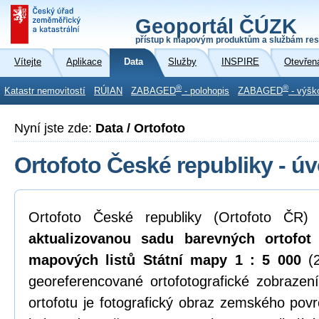
Geoportál ČÚZK
přístup k mapovým produktům a službám res
Vítejte
Aplikace
Data
Služby
INSPIRE
Otevřen
®
®
Katastr nemovitostí
RÚIAN
ZABAGED
- polohopis
ZABAGED
- výšk
Nyní jste zde:
Data / Ortofoto
Ortofoto České republiky - ú
Ortofoto České republiky (Ortofoto ČR)
aktualizovanou sadu barevných ortofo
mapových listů Státní mapy 1 : 5 000
(2
georeferencované ortofotografické zobraze
ortofotu je fotografický obraz zemského povr