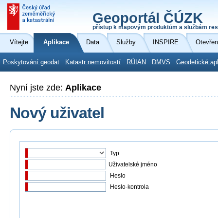
Geoportál ČÚZK
přístup k mapovým produktům a službám res
Vítejte
Aplikace
Data
Služby
INSPIRE
Otevřen
Poskytování geodat
Katastr nemovitostí
RÚIAN
DMVS
Geodetické ap
Nyní jste zde:
Aplikace
Nový uživatel
Typ
Uživatelské jméno
Heslo
Heslo-kontrola