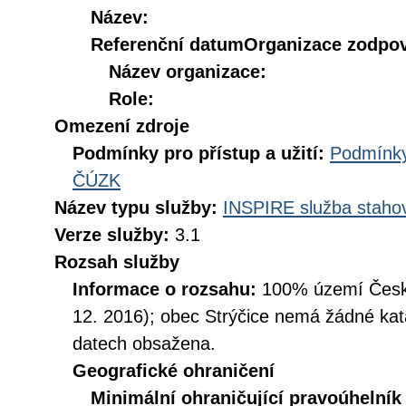
Název:
Referenční datum
Organizace zodpov
Název organizace:
Role:
Omezení zdroje
Podmínky pro přístup a užití:
Podmínky
ČÚZK
Název typu služby:
INSPIRE služba stahov
Verze služby:
3.1
Rozsah služby
Informace o rozsahu:
100% území České
12. 2016); obec Strýčice nemá žádné kata
datech obsažena.
Geografické ohraničení
Minimální ohraničující pravoúhelník