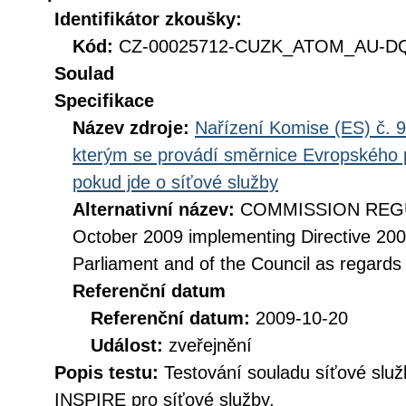
Identifikátor zkoušky:
Kód:
CZ-00025712-CUZK_ATOM_AU-DQ_
Soulad
Specifikace
Název zdroje:
Nařízení Komise (ES) č. 9
kterým se provádí směrnice Evropského 
pokud jde o síťové služby
Alternativní název:
COMMISSION REGUL
October 2009 implementing Directive 20
Parliament and of the Council as regards
Referenční datum
Referenční datum:
2009-10-20
Událost:
zveřejnění
Popis testu:
Testování souladu síťové služ
INSPIRE pro síťové služby.