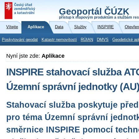
Geoportál ČÚZK
přístup k mapovým produktům a službám res
Vítejte
Aplikace
Data
Služby
INSPIRE
Otevřen
Poskytování geodat
Katastr nemovitostí
RÚIAN
DMVS
Geodetické ap
Nyní jste zde:
Aplikace
INSPIRE stahovací služba A
Územní správní jednotky (AU
Stahovací služba poskytuje před
pro téma Územní správní jednot
směrnice INSPIRE pomocí techn