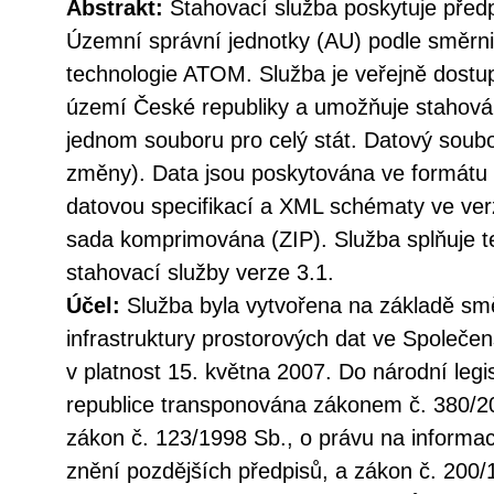
Abstrakt:
Stahovací služba poskytuje před
Územní správní jednotky (AU) podle směr
technologie ATOM. Služba je veřejně dostu
území České republiky a umožňuje stahován
jednom souboru pro celý stát. Datový soubo
změny). Data jsou poskytována ve formátu
datovou specifikací a XML schématy ve verz
sada komprimována (ZIP). Služba splňuje 
stahovací služby verze 3.1.
Účel:
Služba byla vytvořena na základě sm
infrastruktury prostorových dat ve Společen
v platnost 15. května 2007. Do národní legi
republice transponována zákonem č. 380/20
zákon č. 123/1998 Sb., o právu na informac
znění pozdějších předpisů, a zákon č. 200/