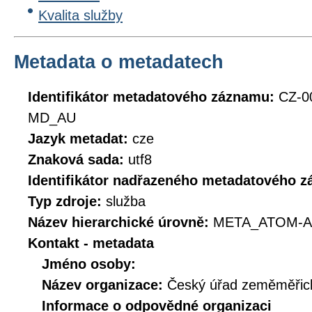
Kvalita služby
Metadata o metadatech
Identifikátor metadatového záznamu:
CZ-0
MD_AU
Jazyk metadat:
cze
Znaková sada:
utf8
Identifikátor nadřazeného metadatového 
Typ zdroje:
služba
Název hierarchické úrovně:
META_ATOM-A
Kontakt - metadata
Jméno osoby:
Název organizace:
Český úřad zeměměřick
Informace o odpovědné organizaci