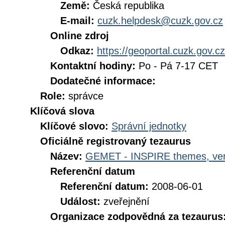
Země:
Česká republika
E-mail:
cuzk.helpdesk@cuzk.gov.cz
Online zdroj
Odkaz:
https://geoportal.cuzk.gov.cz
Kontaktní hodiny:
Po - Pá 7-17 CET
Dodatečné informace:
Role:
správce
Klíčová slova
Klíčové slovo:
Správní jednotky
Oficiálně registrovaný tezaurus
Název:
GEMET - INSPIRE themes, ver
Referenční datum
Referenční datum:
2008-06-01
Událost:
zveřejnění
Organizace zodpovědná za tezaurus