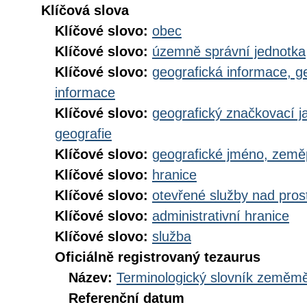
Klíčová slova
Klíčové slovo:
obec
Klíčové slovo:
územně správní jednotka
Klíčové slovo:
geografická informace, g
informace
Klíčové slovo:
geografický značkovací j
geografie
Klíčové slovo:
geografické jméno, zem
Klíčové slovo:
hranice
Klíčové slovo:
otevřené služby nad pros
Klíčové slovo:
administrativní hranice
Klíčové slovo:
služba
Oficiálně registrovaný tezaurus
Název:
Terminologický slovník zeměměř
Referenční datum