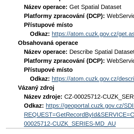
Název operace:
Get Spatial Dataset
Platformy zpracování (DCP):
WebServi
Přístupové místo
Odkaz:
https://atom.cuzk.gov.cz/get
Obsahovaná operace
Název operace:
Describe Spatial Datase
Platformy zpracování (DCP):
WebServi
Přístupové místo
Odkaz:
https://atom.cuzk.gov.cz/des
Vázaný zdroj
Název zdroje:
CZ-00025712-CUZK_SE
Odkaz:
https://geoportal.cuzk.gov.cz/S
REQUEST=GetRecordById&SERVICE=CS
00025712-CUZK_SERIES-MD_AU