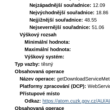
Nejzápadnější souřadnice:
12.09
Nejvýchodnější souřadnice:
18.86
Nejjižnější souřadnice:
48.55
Nejsevernější souřadnice:
51.06
Výškový rozsah
Minimální hodnota:
Maximální hodnota:
Výškový systém:
Typ vazby:
těsný
Obsahovaná operace
Název operace:
getDownloadServiceMet
Platformy zpracování (DCP):
WebServi
Přístupové místo
Odkaz:
https://atom.cuzk.gov.cz/AU/A
Obsahovaná operace