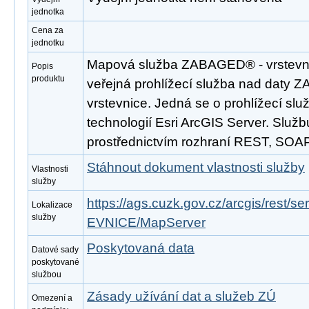
jednotka
Cena za
jednotku
Mapová služba ZABAGED® - vrstevni
Popis
produktu
veřejná prohlížecí služba nad daty 
vrstevnice. Jedná se o prohlížecí sl
technologií Esri ArcGIS Server. Službu
prostřednictvím rozhraní REST, SO
Stáhnout dokument vlastnosti služby
Vlastnosti
služby
https://ags.cuzk.gov.cz/arcgis/res
Lokalizace
služby
EVNICE/MapServer
Poskytovaná data
Datové sady
poskytované
službou
Zásady užívání dat a služeb ZÚ
Omezení a