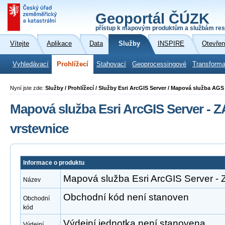
Geoportál ČÚZK
přístup k mapovým produktům a službám res
Vítejte
Aplikace
Data
Služby
INSPIRE
Otevřen
Vyhledávací
Prohlížecí
Stahovací
Geoprocessingové
Transforma
Nyní jste zde:
Služby / Prohlížecí / Služby Esri ArcGIS Server / Mapová služba A
Mapová služba Esri ArcGIS Server -
vrstevnice
Informace o produktu
Mapová služba Esri ArcGIS Server -
Název
Obchodní kód není stanoven
Obchodní
kód
Výdejní jednotka není stanovena
Výdejní