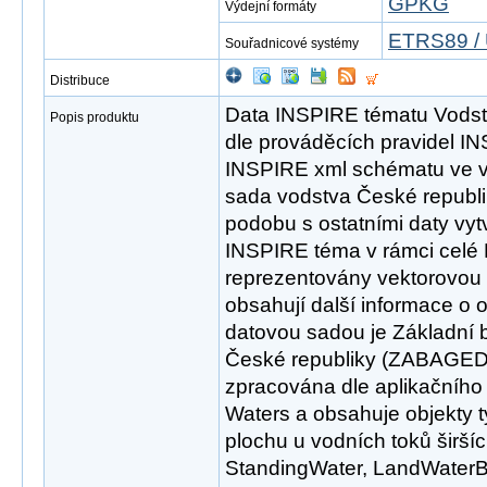
GPKG
Výdejní formáty
ETRS89 / 
Souřadnicové systémy
Distribuce
Data INSPIRE tématu Vodst
Popis produktu
dle prováděcích pravidel I
INSPIRE xml schématu ve ve
sada vodstva České republi
podobu s ostatními daty vyt
INSPIRE téma v rámci celé 
reprezentovány vektorovou s
obsahují další informace o 
datovou sadou je Základní 
České republiky (ZABAGED®
zpracována dle aplikačního
Waters a obsahuje objekty t
plochu u vodních toků širší
StandingWater, LandWaterBo