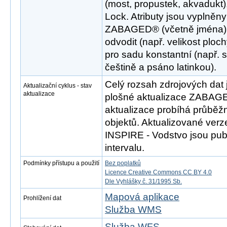
(most, propustek, akvadukt
Lock. Atributy jsou vyplněn
ZABAGED® (včetně jména), p
odvodit (např. velikost ploch
pro sadu konstantní (např. 
češtině a psáno latinkou).
Celý rozsah zdrojových dat 
Aktualizační cyklus - stav
aktualizace
plošné aktualizace ZABAGE
aktualizace probíhá průběž
objektů. Aktualizované ver
INSPIRE - Vodstvo jsou publ
intervalu.
Podmínky přístupu a použití
Bez poplatků
Licence Creative Commons CC BY 4.0
Dle Vyhlášky č. 31/1995 Sb.
Mapová aplikace
Prohlížení dat
Služba WMS
Služba WFS