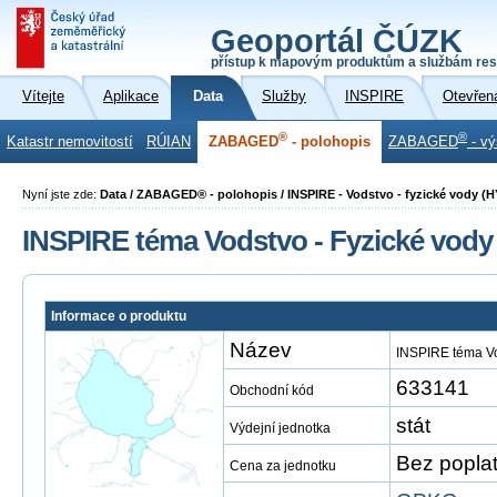
Geoportál ČÚZK
přístup k mapovým produktům a službám res
Vítejte
Aplikace
Data
Služby
INSPIRE
Otevřen
®
®
Katastr nemovitostí
RÚIAN
ZABAGED
- polohopis
ZABAGED
- vý
Nyní jste zde:
Data / ZABAGED® - polohopis / INSPIRE - Vodstvo - fyzické vody (H
INSPIRE téma Vodstvo - Fyzické vody
Informace o produktu
Název
INSPIRE téma Vo
633141
Obchodní kód
stát
Výdejní jednotka
Bez popla
Cena za jednotku