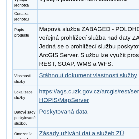
jednotka
Cena za
jednotku
Mapová služba ZABAGED - POLOHOP
Popis
produktu
veřejná prohlížecí služba nad daty 
Jedná se o prohlížecí službu poskyto
ArcGIS Server. Službu lze využít pros
REST, SOAP, WMS a WFS.
Stáhnout dokument vlastnosti služby
Vlastnosti
služby
https://ags.cuzk.gov.cz/arcgis/res
Lokalizace
služby
HOPIS/MapServer
Poskytovaná data
Datové sady
poskytované
službou
Zásady užívání dat a služeb ZÚ
Omezení a