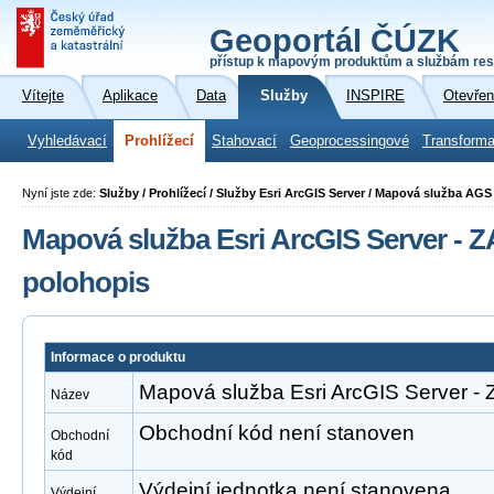
Geoportál ČÚZK
přístup k mapovým produktům a službám res
Vítejte
Aplikace
Data
Služby
INSPIRE
Otevřen
Vyhledávací
Prohlížecí
Stahovací
Geoprocessingové
Transforma
Nyní jste zde:
Služby / Prohlížecí / Služby Esri ArcGIS Server / Mapová služba A
Mapová služba Esri ArcGIS Server -
polohopis
Informace o produktu
Mapová služba Esri ArcGIS Server 
Název
Obchodní kód není stanoven
Obchodní
kód
Výdejní jednotka není stanovena
Výdejní