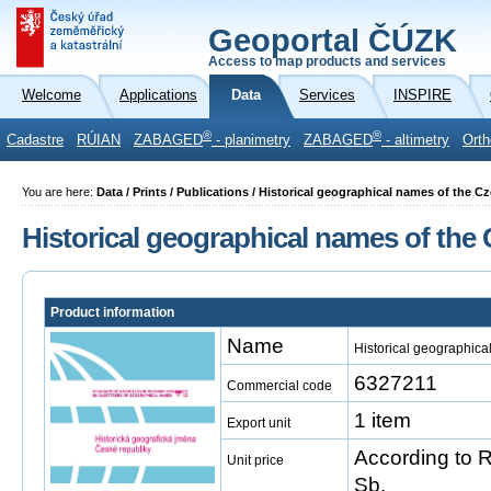
Geoportal ČÚZK
Access to map products and services
Welcome
Applications
Data
Services
INSPIRE
®
®
Cadastre
RÚIAN
ZABAGED
- planimetry
ZABAGED
- altimetry
Orth
You are here:
Data / Prints / Publications / Historical geographical names of the 
Historical geographical names of the
Product information
Name
Historical geographica
6327211
Commercial code
1 item
Export unit
According to 
Unit price
Sb.