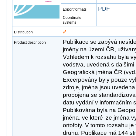
PDF
Export formats
Coordinate
systems
Distribution
Publikace se zabývá nesíde
Product description
jmény na území ČR, užívaný
Vzhledem k rozsahu byla v
vodstva, uvedená s dalšími 
Geografická jména ČR (vyd
Excerpovány byly pouze v
zdroje, jména jsou uvedena 
propojena se standardizov
datu vydání v informačním
Publikována byla na Geoport
jména, ve které lze jména 
ortofoty. V tomto rozsahu je
druhu. Publikace má 144 st