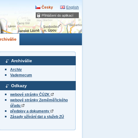
Česky
English
Přihlášení do aplikací
rchiválie
Archiválie
Archiv
Vademecum
Odkazy
webové stránky ČÚZK
webové stránky Zeměměřického
úřadu
předpisy a dokumenty
Zásady užívání dat a služeb ZÚ