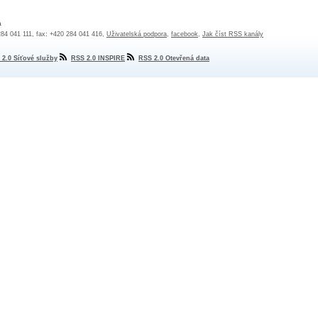
a
 284 041 111, fax: +420 284 041 416,
Uživatelská podpora
,
facebook
,
Jak číst RSS kanály
 2.0 Síťové služby
RSS 2.0 INSPIRE
RSS 2.0 Otevřená data