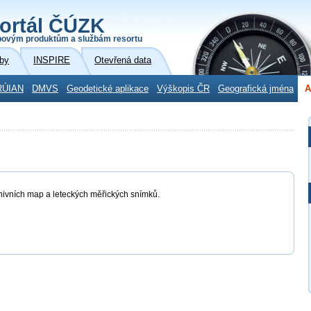
ortál ČÚZK
povým produktům a službám resortu
by
INSPIRE
Otevřená data
RÚIAN
DMVS
Geodetické aplikace
Výškopis ČR
Geografická jména
A
chivních map a leteckých měřických snímků.