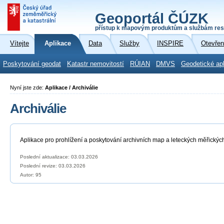
Geoportál ČÚZK
přístup k mapovým produktům a službám res
Vítejte
Aplikace
Data
Služby
INSPIRE
Otevřen
Poskytování geodat
Katastr nemovitostí
RÚIAN
DMVS
Geodetické ap
Nyní jste zde:
Aplikace / Archiválie
Archiválie
Aplikace pro prohlížení a poskytování archivních map a leteckých měřickýc
Poslední aktualizace: 03.03.2026
Poslední revize:
03.03.2026
Autor: 95