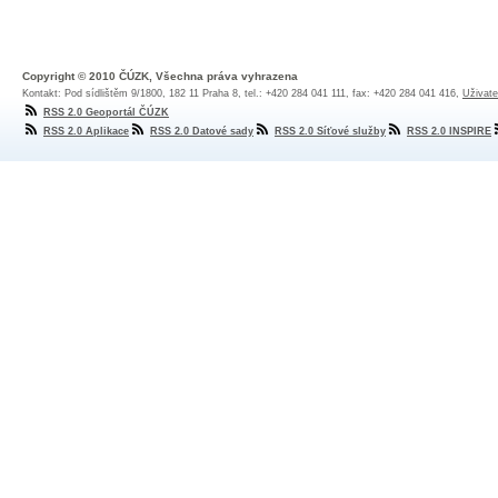
Copyright © 2010 ČÚZK, Všechna práva vyhrazena
Kontakt: Pod sídlištěm 9/1800, 182 11 Praha 8, tel.: +420 284 041 111, fax: +420 284 041 416,
Uživate
RSS 2.0 Geoportál ČÚZK
RSS 2.0 Aplikace
RSS 2.0 Datové sady
RSS 2.0 Síťové služby
RSS 2.0 INSPIRE