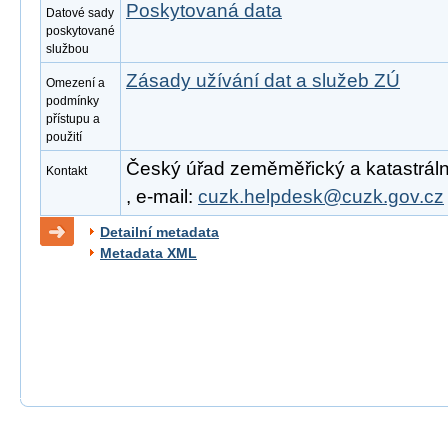
Poskytovaná data
Datové sady
poskytované
službou
Zásady užívání dat a služeb ZÚ
Omezení a
podmínky
přístupu a
použití
Český úřad zeměměřický a katastrální
Kontakt
, e-mail:
cuzk.helpdesk@cuzk.gov.cz
Detailní metadata
Metadata XML