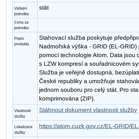
stát
Výdejní
jednotka
Cena za
jednotku
Stahovací služba poskytuje předpřip
Popis
produktu
Nadmořská výška - GRID (EL-GRID) 
pomocí technologie Atom. Data jsou 
s LZW kompresí a souřadnicovém s
Služba je veřejně dostupná, bezúpla
České republiky a umožňuje stahován
jednom souboru pro celý stát. Pro st
komprimována (ZIP).
Stáhnout dokument vlastnosti služby
Vlastnosti
služby
https://atom.cuzk.gov.cz/EL-GRID/E
Lokalizace
služby