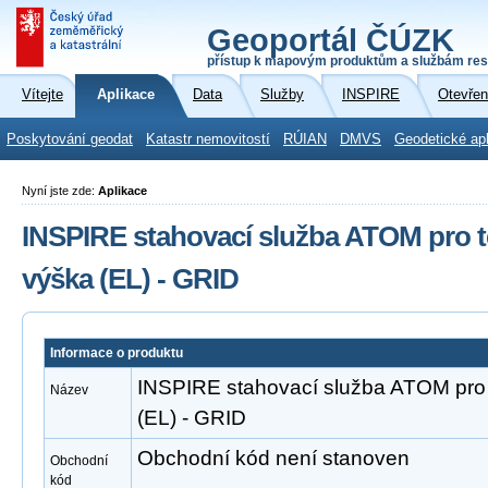
Geoportál ČÚZK
přístup k mapovým produktům a službám res
Vítejte
Aplikace
Data
Služby
INSPIRE
Otevřen
Poskytování geodat
Katastr nemovitostí
RÚIAN
DMVS
Geodetické ap
Nyní jste zde:
Aplikace
INSPIRE stahovací služba ATOM pro
výška (EL) - GRID
Informace o produktu
INSPIRE stahovací služba ATOM pr
Název
(EL) - GRID
Obchodní kód není stanoven
Obchodní
kód