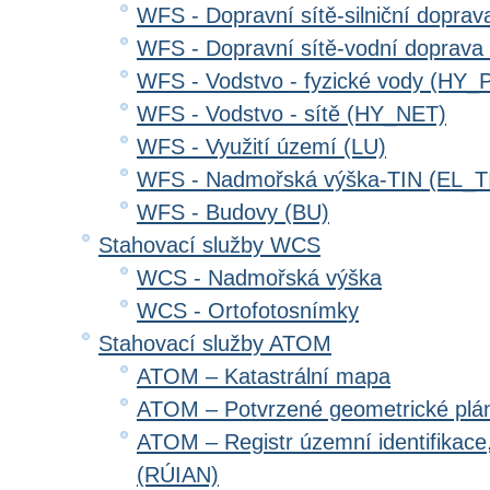
WFS - Dopravní sítě-silniční dopr
WFS - Dopravní sítě-vodní doprav
WFS - Vodstvo - fyzické vody (HY_
WFS - Vodstvo - sítě (HY_NET)
WFS - Využití území (LU)
WFS - Nadmořská výška-TIN (EL_T
WFS - Budovy (BU)
Stahovací služby WCS
WCS - Nadmořská výška
WCS - Ortofotosnímky
Stahovací služby ATOM
ATOM – Katastrální mapa
ATOM – Potvrzené geometrické plá
ATOM – Registr územní identifikace
(RÚIAN)