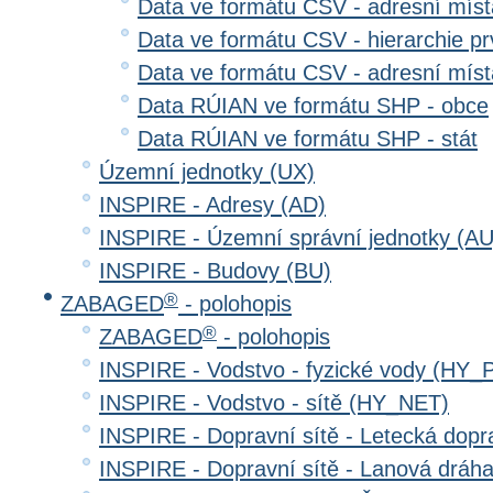
Data ve formátu CSV - adresní místa
Data ve formátu CSV - hierarchie prv
Data ve formátu CSV - adresní místa
Data RÚIAN ve formátu SHP - obce
Data RÚIAN ve formátu SHP - stát
Územní jednotky (UX)
INSPIRE - Adresy (AD)
INSPIRE - Územní správní jednotky (AU
INSPIRE - Budovy (BU)
®
ZABAGED
- polohopis
®
ZABAGED
- polohopis
INSPIRE - Vodstvo - fyzické vody (HY_
INSPIRE - Vodstvo - sítě (HY_NET)
INSPIRE - Dopravní sítě - Letecká dop
INSPIRE - Dopravní sítě - Lanová drá