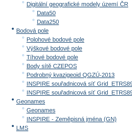
Digitální geografické modely území ČR
Data50
Data250
Bodová pole
Polohové bodové pole
Výškové bodové pole
Tíhové bodové pole
Body sítě CZEPOS
Podrobný kvazigeoid QGZÚ-2013
INSPIRE souřadnicová síť Grid_ETRS8
INSPIRE souřadnicová síť Grid_ETRS
Geonames
Geonames
INSPIRE - Zeměpisná jména (GN)
LMS