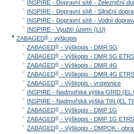
INSPIRE - Dopravní sítě - Železniční d
INSPIRE - Dopravní sítě - Silniční do
INSPIRE - Dopravní sítě - Vodní dopr
INSPIRE - Využití území (LU)
®
ZABAGED
- výškopis
®
ZABAGED
- Výškopis - DMR 5G
®
ZABAGED
- Výškopis - DMR 5G ETR
®
ZABAGED
- Výškopis - DMR 4G
®
ZABAGED
- Výškopis - DMR 4G ETR
®
ZABAGED
- Výškopis - vrstevnice
INSPIRE - Nadmořská výška GRID (EL
INSPIRE - Nadmořská výška TIN (EL TI
®
ZABAGED
- Výškopis - DMP 1G
®
ZABAGED
- Výškopis - DMP 1G ETR
®
ZABAGED
- Výškopis - DMPOK - obra