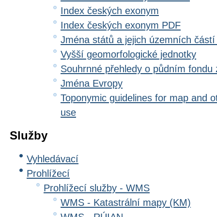
Index českých exonym
Index českých exonym PDF
Jména států a jejich územních částí
Vyšší geomorfologické jednotky
Souhrnné přehledy o půdním fondu
Jména Evropy
Toponymic guidelines for map and oth
use
Služby
Vyhledávací
Prohlížecí
Prohlížecí služby - WMS
WMS - Katastrální mapy (KM)