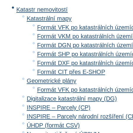
Katastr nemovitostí
Katastrální mapy
Formát VFK po katastrálních území
Formát VKM po katastrálních územ
Formát DGN po katastrálních územ
Formát SHP po katastrálních území
Formát DXF po katastrálních území
Formát CIT přes E-SHOP
Geometrické plány
Formát VFK po katastrálních území
Digitalizace katastrální mapy (DG)
INSPIRE – Parcely (CP)
INSPIRE – Parcely národní rozšíření (
ÚHDP (formát CSV)