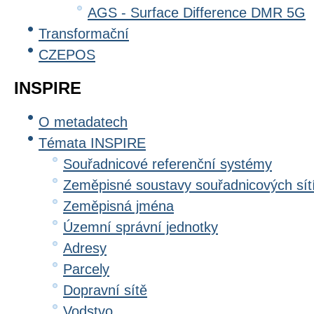
AGS - Surface Difference DMR 5G
Transformační
CZEPOS
INSPIRE
O metadatech
Témata INSPIRE
Souřadnicové referenční systémy
Zeměpisné soustavy souřadnicových sít
Zeměpisná jména
Územní správní jednotky
Adresy
Parcely
Dopravní sítě
Vodstvo