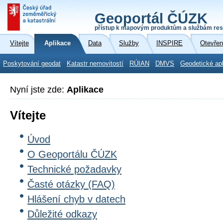
Geoportál ČÚZK
přístup k mapovým produktům a službám res
Vítejte
Aplikace
Data
Služby
INSPIRE
Otevřen
Poskytování geodat
Katastr nemovitostí
RÚIAN
DMVS
Geodetické ap
Nyní jste zde:
Aplikace
Vítejte
Úvod
O Geoportálu ČÚZK
Technické požadavky
Časté otázky (FAQ)
Hlášení chyb v datech
Důležité odkazy