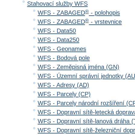
Stahovací služby WFS
®
WFS - ZABAGED
- polohopis
®
WFS - ZABAGED
- vrstevnice
WFS - Data50
WFS - Data250
WFS - Geonames
WFS - Bodová pole
WFS - Zeměpisná jména (GN)
WFS - Územní správní jednotky (AU
WFS - Adresy (AD)
WFS - Parcely (CP)
WFS - Parcely národní rozšíření (C
WFS - Dopravní sítě-letecká dopra
WFS - Dopravní sítě-lanová dráha
WFS - Dopravní sítě-železniční do