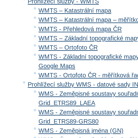
Prohlížecí služby - WMTS
WMTS – Katastrální mapa
WMTS – Katastrální mapa – měřítk
WMTS - Přehledová mapa ČR
WMTS – Základní topografické ma
WMTS – Ortofoto ČR
WMTS - Základní topografické mapy
Google Maps
WMTS - Ortofoto ČR - měřítková ř
Prohlížecí služby WMS - datové sady 
WMS - Zeměpisné soustavy souřadni
Grid_ETRS89_LAEA
WMS - Zeměpisné soustavy souřadni
Grid_ETRS89-GRS80
WMS - Zeměpisná jména (GN)