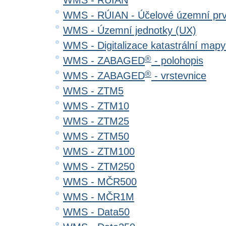
WMS - RÚIAN
WMS - RÚIAN - Účelové územní pr
WMS - Územní jednotky (UX)
WMS - Digitalizace katastrální map
®
WMS - ZABAGED
- polohopis
®
WMS - ZABAGED
- vrstevnice
WMS - ZTM5
WMS - ZTM10
WMS - ZTM25
WMS - ZTM50
WMS - ZTM100
WMS - ZTM250
WMS - MČR500
WMS - MČR1M
WMS - Data50