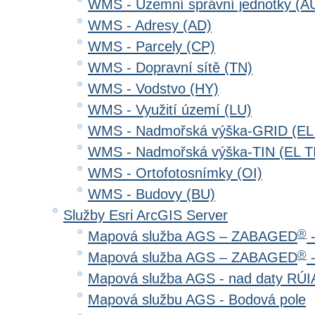
WMS - Územní správní jednotky (A
WMS - Adresy (AD)
WMS - Parcely (CP)
WMS - Dopravní sítě (TN)
WMS - Vodstvo (HY)
WMS - Využití území (LU)
WMS - Nadmořská výška-GRID (EL
WMS - Nadmořská výška-TIN (EL T
WMS - Ortofotosnímky (OI)
WMS - Budovy (BU)
Služby Esri ArcGIS Server
®
Mapová služba AGS – ZABAGED
-
®
Mapová služba AGS – ZABAGED
-
Mapová služba AGS - nad daty RÚ
Mapová službu AGS - Bodová pole