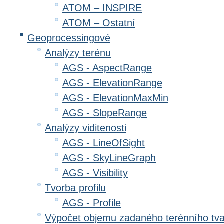
ATOM – INSPIRE
ATOM – Ostatní
Geoprocessingové
Analýzy terénu
AGS - AspectRange
AGS - ElevationRange
AGS - ElevationMaxMin
AGS - SlopeRange
Analýzy viditenosti
AGS - LineOfSight
AGS - SkyLineGraph
AGS - Visibility
Tvorba profilu
AGS - Profile
Výpočet objemu zadaného terénního tv