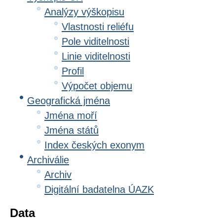
Analýzy výškopisu
Vlastnosti reliéfu
Pole viditelnosti
Linie viditelnosti
Profil
Výpočet objemu
Geografická jména
Jména moří
Jména států
Index českých exonym
Archiválie
Archiv
Digitální badatelna ÚAZK
Data