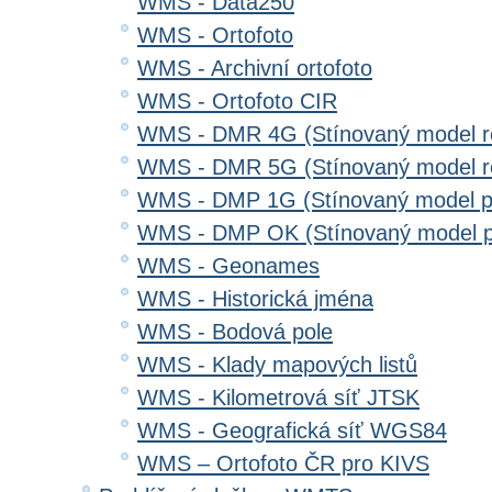
WMS - Data250
WMS - Ortofoto
WMS - Archivní ortofoto
WMS - Ortofoto CIR
WMS - DMR 4G (Stínovaný model re
WMS - DMR 5G (Stínovaný model re
WMS - DMP 1G (Stínovaný model p
WMS - DMP OK (Stínovaný model p
WMS - Geonames
WMS - Historická jména
WMS - Bodová pole
WMS - Klady mapových listů
WMS - Kilometrová síť JTSK
WMS - Geografická síť WGS84
WMS – Ortofoto ČR pro KIVS