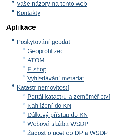
Vaše názory na tento web
Kontakty
Aplikace
Poskytování geodat
Geoprohlížeč
ATOM
E-shop
Vyhledávání metadat
Katastr nemovitostí
Portál katastru a zeměměřictví
Nahlížení do KN
Dálkový přístup do KN
Webová služba WSDP
Žádost o účet do DP a WSDP