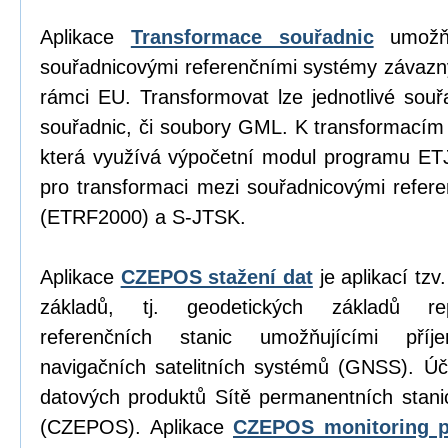
Aplikace
Transformace souřadnic
umožňu
souřadnicovými referenčními systémy závazn
rámci EU. Transformovat lze jednotlivé sou
souřadnic, či soubory GML. K transformacím
která využívá výpočetní modul programu E
pro transformaci mezi souřadnicovými refe
(ETRF2000) a S-JTSK.
Aplikace
CZEPOS stažení dat
je aplikací tz
základů, tj. geodetických základů re
referenčních stanic umožňujícími příj
navigačních satelitních systémů (GNSS). Úč
datových produktů Sítě permanentních stan
(CZEPOS). Aplikace
CZEPOS monitoring p