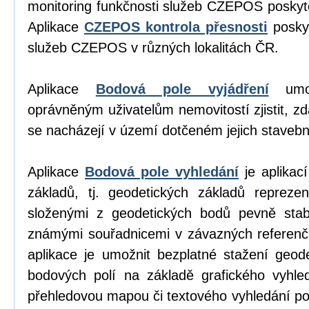
monitoring funkčnosti služeb CZEPOS poskyt
Aplikace
CZEPOS kontrola přesnosti
poskyt
služeb CZEPOS v různých lokalitách ČR.
Aplikace
Bodová pole vyjádření
umož
oprávněným uživatelům nemovitostí zjistit, z
se nacházejí v území dotčeném jejich stavební
Aplikace
Bodová pole vyhledání
je aplikací
základů, tj. geodetických základů repreze
složenými z geodetických bodů pevně stab
známými souřadnicemi v závazných referen
aplikace je umožnit bezplatné stažení geod
bodových polí na základě grafického vyhl
přehledovou mapou či textového vyhledání p