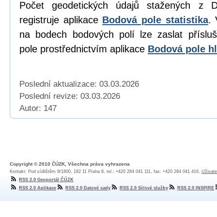
Počet geodetických údajů stažených z D
registruje aplikace
Bodová pole statistika
. 
na bodech bodových polí lze zaslat přísl
pole prostřednictvím aplikace
Bodová pole hl
Poslední aktualizace: 03.03.2026
Poslední revize:
03.03.2026
Autor: 147
Copyright © 2010 ČÚZK, Všechna práva vyhrazena
Kontakt: Pod sídlištěm 9/1800, 182 11 Praha 8, tel.: +420 284 041 111, fax: +420 284 041 416,
Uživate
RSS 2.0 Geoportál ČÚZK
RSS 2.0 Aplikace
RSS 2.0 Datové sady
RSS 2.0 Síťové služby
RSS 2.0 INSPIRE