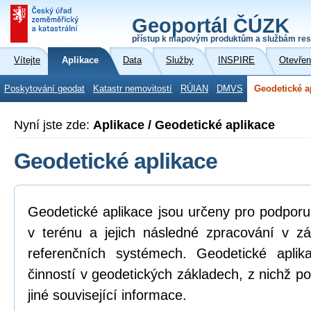
Geoportál ČÚZK
přístup k mapovým produktům a službám res
Vítejte
Aplikace
Data
Služby
INSPIRE
Otevřen
Poskytování geodat
Katastr nemovitostí
RÚIAN
DMVS
Geodetické a
Nyní jste zde:
Aplikace / Geodetické aplikace
Geodetické aplikace
Geodetické aplikace jsou určeny pro podpor
v terénu a jejich následné zpracování v z
referenčních systémech. Geodetické aplik
činností v geodetických základech, z nichž po
jiné související informace.