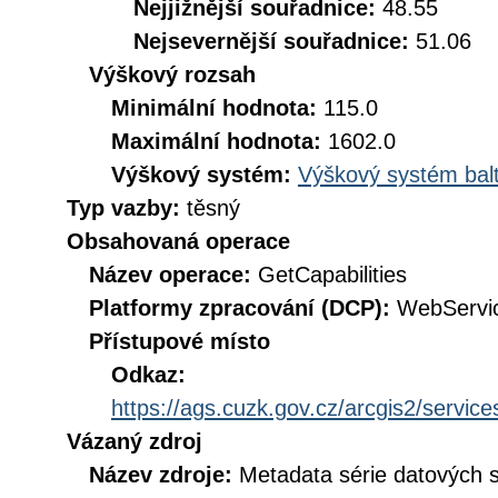
Nejjižnější souřadnice:
48.55
Nejsevernější souřadnice:
51.06
Výškový rozsah
Minimální hodnota:
115.0
Maximální hodnota:
1602.0
Výškový systém:
Výškový systém balt
Typ vazby:
těsný
Obsahovaná operace
Název operace:
GetCapabilities
Platformy zpracování (DCP):
WebServi
Přístupové místo
Odkaz:
https://ags.cuzk.gov.cz/arcgis2/serv
Vázaný zdroj
Název zdroje:
Metadata série datových 