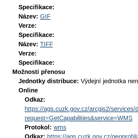
Specifikace:
Název:
GIF
Verze:
Specifikace:
Název:
TIFF
Verze:
Specifikace:
Možnosti přenosu
Jednotky distribuce:
Výdejní jednotka ne
Online
Odkaz:
https://ags.cuzk.gov.cz/arcgis2/servic
request=GetCapabilities&service=WMS
Protokol:
wms
Odkaz:
https://ags.cuzk.gov.cz/geoproh