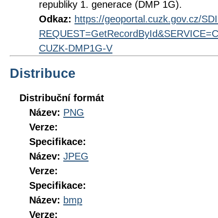
republiky 1. generace (DMP 1G).
Odkaz:
https://geoportal.cuzk.gov.cz/S
REQUEST=GetRecordById&SERVICE=CS
CUZK-DMP1G-V
Distribuce
Distribuční formát
Název:
PNG
Verze:
Specifikace:
Název:
JPEG
Verze:
Specifikace:
Název:
bmp
Verze: