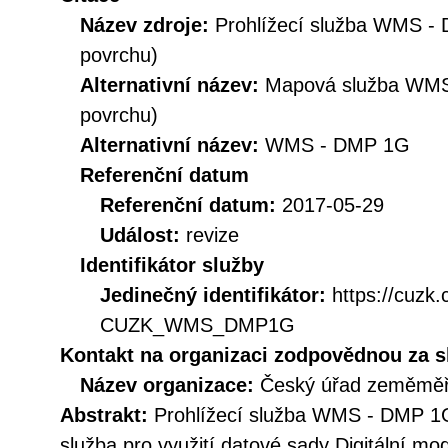
Název zdroje:
Prohlížecí služba WMS -
povrchu)
Alternativní název:
Mapová služba WMS
povrchu)
Alternativní název:
WMS - DMP 1G
Referenční datum
Referenční datum:
2017-05-29
Událost:
revize
Identifikátor služby
Jedinečný identifikátor:
https://cuzk
CUZK_WMS_DMP1G
Kontakt na organizaci zodpovědnou za s
Název organizace:
Český úřad zeměměři
Abstrakt:
Prohlížecí služba WMS - DMP 1G
služba pro využití datové sady Digitální mo