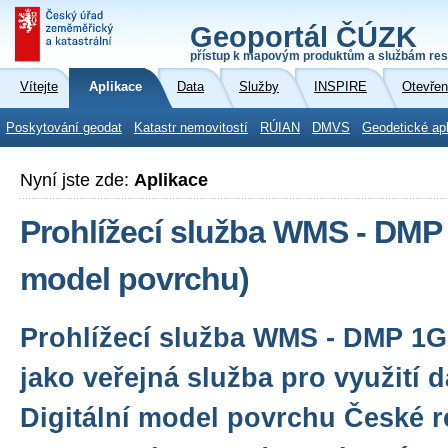
Geoportál ČÚZK
přístup k mapovým produktům a službám res
Vítejte
Aplikace
Data
Služby
INSPIRE
Otevřen
Poskytování geodat
Katastr nemovitostí
RÚIAN
DMVS
Geodetické ap
Nyní jste zde:
Aplikace
Prohlížecí služba WMS - DMP
model povrchu)
Prohlížecí služba WMS - DMP 1G
jako veřejná služba pro využití 
Digitální model povrchu České r