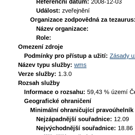
Referenční datum:
2008-12-03
Událost:
zveřejnění
Organizace zodpovědná za tezaurus
Název organizace:
Role:
Omezení zdroje
Podmínky pro přístup a užití:
Zásady u
Název typu služby:
wms
Verze služby:
1.3.0
Rozsah služby
Informace o rozsahu:
59,43 % území Čes
Geografické ohraničení
Minimální ohraničující pravoúhelník
Nejzápadnější souřadnice:
12.09
Nejvýchodnější souřadnice:
18.86