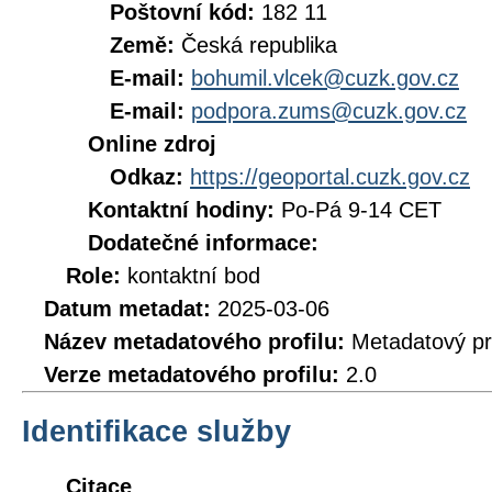
Poštovní kód:
182 11
Země:
Česká republika
E-mail:
bohumil.vlcek@cuzk.gov.cz
E-mail:
podpora.zums@cuzk.gov.cz
Online zdroj
Odkaz:
https://geoportal.cuzk.gov.cz
Kontaktní hodiny:
Po-Pá 9-14 CET
Dodatečné informace:
Role:
kontaktní bod
Datum metadat:
2025-03-06
Název metadatového profilu:
Metadatový pr
Verze metadatového profilu:
2.0
Identifikace služby
Citace