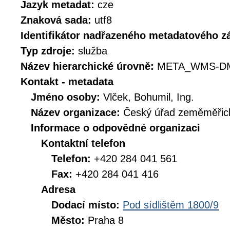
Jazyk metadat:
cze
Znaková sada:
utf8
Identifikátor nadřazeného metadatového 
Typ zdroje:
služba
Název hierarchické úrovně:
META_WMS-D
Kontakt - metadata
Jméno osoby:
Vlček, Bohumil, Ing.
Název organizace:
Český úřad zeměměřick
Informace o odpovědné organizaci
Kontaktní telefon
Telefon:
+420 284 041 561
Fax:
+420 284 041 416
Adresa
Dodací místo:
Pod sídlištěm 1800/9
Město:
Praha 8