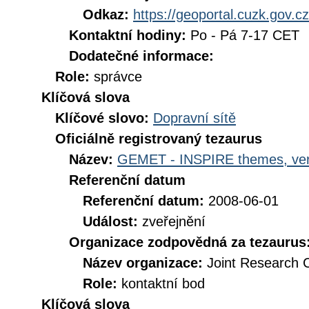
Odkaz:
https://geoportal.cuzk.gov.cz
Kontaktní hodiny:
Po - Pá 7-17 CET
Dodatečné informace:
Role:
správce
Klíčová slova
Klíčové slovo:
Dopravní sítě
Oficiálně registrovaný tezaurus
Název:
GEMET - INSPIRE themes, ver
Referenční datum
Referenční datum:
2008-06-01
Událost:
zveřejnění
Organizace zodpovědná za tezaurus
Název organizace:
Joint Research 
Role:
kontaktní bod
Klíčová slova