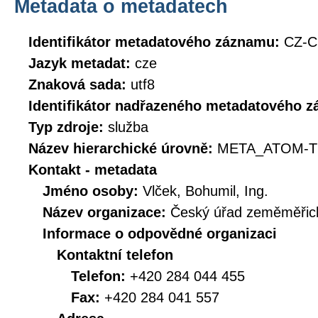
Metadata o metadatech
Identifikátor metadatového záznamu:
CZ-
Jazyk metadat:
cze
Znaková sada:
utf8
Identifikátor nadřazeného metadatového 
Typ zdroje:
služba
Název hierarchické úrovně:
META_ATOM-T
Kontakt - metadata
Jméno osoby:
Vlček, Bohumil, Ing.
Název organizace:
Český úřad zeměměřick
Informace o odpovědné organizaci
Kontaktní telefon
Telefon:
+420 284 044 455
Fax:
+420 284 041 557