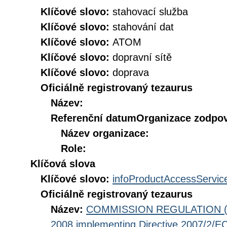
Klíčové slovo:
stahovací služba
Klíčové slovo:
stahování dat
Klíčové slovo:
ATOM
Klíčové slovo:
dopravní sítě
Klíčové slovo:
doprava
Oficiálně registrovaný tezaurus
Název:
Referenční datum
Organizace zodpov
Název organizace:
Role:
Klíčová slova
Klíčové slovo:
infoProductAccessServic
Oficiálně registrovaný tezaurus
Název:
COMMISSION REGULATION (EC
2008 implementing Directive 2007/2/EC