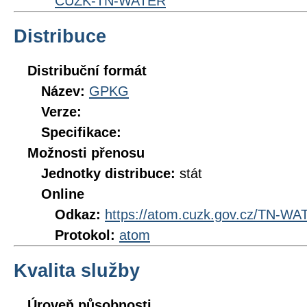
CUZK-TN-WATER
Distribuce
Distribuční formát
Název:
GPKG
Verze:
Specifikace:
Možnosti přenosu
Jednotky distribuce:
stát
Online
Odkaz:
https://atom.cuzk.gov.cz/TN-
Protokol:
atom
Kvalita služby
Úroveň působnosti