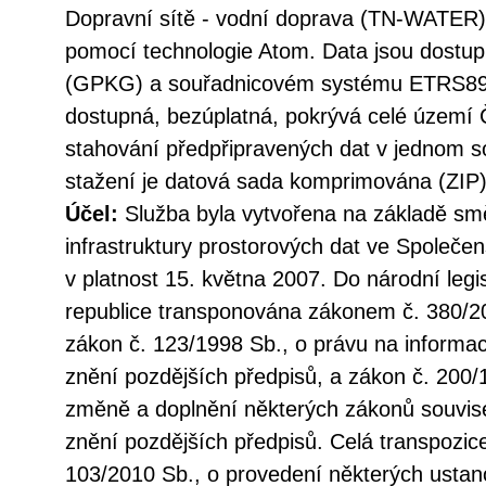
Dopravní sítě - vodní doprava (TN-WATER
pomocí technologie Atom. Data jsou dostu
(GPKG) a souřadnicovém systému ETRS89/
dostupná, bezúplatná, pokrývá celé území 
stahování předpřipravených dat v jednom so
stažení je datová sada komprimována (ZIP)
Účel:
Služba byla vytvořena na základě sm
infrastruktury prostorových dat ve Společen
v platnost 15. května 2007. Do národní legi
republice transponována zákonem č. 380/20
zákon č. 123/1998 Sb., o právu na informac
znění pozdějších předpisů, a zákon č. 200/
změně a doplnění některých zákonů souvise
znění pozdějších předpisů. Celá transpozic
103/2010 Sb., o provedení některých ustan