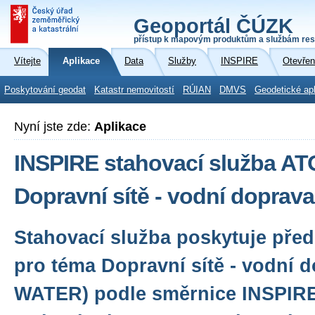
Geoportál ČÚZK
přístup k mapovým produktům a službám res
Vítejte
Aplikace
Data
Služby
INSPIRE
Otevřen
Poskytování geodat
Katastr nemovitostí
RÚIAN
DMVS
Geodetické ap
Nyní jste zde:
Aplikace
INSPIRE stahovací služba A
Dopravní sítě - vodní dopra
Stahovací služba poskytuje před
pro téma Dopravní sítě - vodní 
WATER) podle směrnice INSPIR