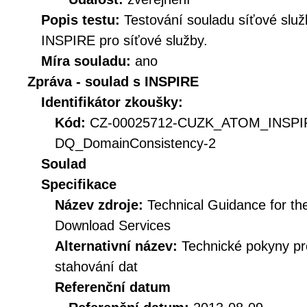
Popis testu:
Testování souladu síťové služ
INSPIRE pro síťové služby.
Míra souladu:
ano
Zpráva - soulad s INSPIRE
Identifikátor zkoušky:
Kód:
CZ-00025712-CUZK_ATOM_INSP
DQ_DomainConsistency-2
Soulad
Specifikace
Název zdroje:
Technical Guidance for t
Download Services
Alternativní název:
Technické pokyny p
stahování dat
Referenční datum