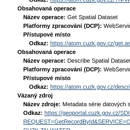
Obsahovaná operace
Název operace:
Get Spatial Dataset
Platformy zpracování (DCP):
WebServi
Přístupové místo
Odkaz:
https://atom.cuzk.gov.cz/ge
Obsahovaná operace
Název operace:
Describe Spatial Datase
Platformy zpracování (DCP):
WebServi
Přístupové místo
Odkaz:
https://atom.cuzk.gov.cz/de
Vázaný zdroj
Název zdroje:
Metadata série datovýc
Odkaz:
https://geoportal.cuzk.gov.cz/S
REQUEST=GetRecordById&SERVICE=CS