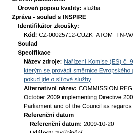
Úroveň popisu kvality:
služba
Zpráva - soulad s INSPIRE
Identifikátor zkoušky:
Kód:
CZ-00025712-CUZK_ATOM_TN-WA
Soulad
Specifikace
Název zdroje:
Nařízení Komise (ES) č. 9
kterým se provádí směrnice Evropského 
pokud jde o síťové služby
Alternativní název:
COMMISSION REGUL
October 2009 implementing Directive 20
Parliament and of the Council as regards
Referenční datum
Referenční datum:
2009-10-20
Událost:
zveřejnění