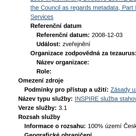
the Council as regards metadata, Part D
Services
Referenční datum
Referenční datum:
2008-12-03
Událost:
zveřejnění
Organizace zodpovědná za tezaurus
Název organizace:
Role:
Omezení zdroje
Podmínky pro přístup a užití:
Zásady u
Název typu služby:
INSPIRE služba stahov
Verze služby:
3.1
Rozsah služby
Informace o rozsahu:
100% území Česk
Geografické ohraničení