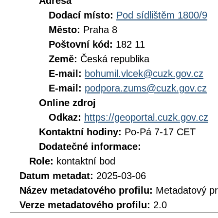
Adresa
Dodací místo:
Pod sídlištěm 1800/9
Město:
Praha 8
Poštovní kód:
182 11
Země:
Česká republika
E-mail:
bohumil.vlcek@cuzk.gov.cz
E-mail:
podpora.zums@cuzk.gov.cz
Online zdroj
Odkaz:
https://geoportal.cuzk.gov.cz
Kontaktní hodiny:
Po-Pá 7-17 CET
Dodatečné informace:
Role:
kontaktní bod
Datum metadat:
2025-03-06
Název metadatového profilu:
Metadatový pr
Verze metadatového profilu:
2.0