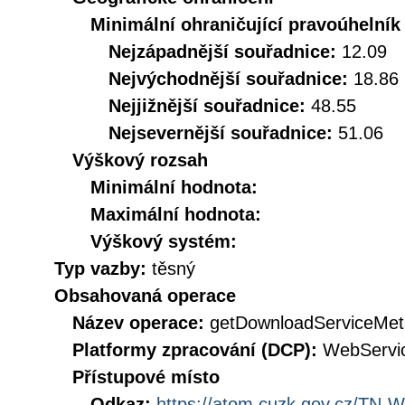
Minimální ohraničující pravoúhelník
Nejzápadnější souřadnice:
12.09
Nejvýchodnější souřadnice:
18.86
Nejjižnější souřadnice:
48.55
Nejsevernější souřadnice:
51.06
Výškový rozsah
Minimální hodnota:
Maximální hodnota:
Výškový systém:
Typ vazby:
těsný
Obsahovaná operace
Název operace:
getDownloadServiceMet
Platformy zpracování (DCP):
WebServi
Přístupové místo
Odkaz:
https://atom.cuzk.gov.cz/T