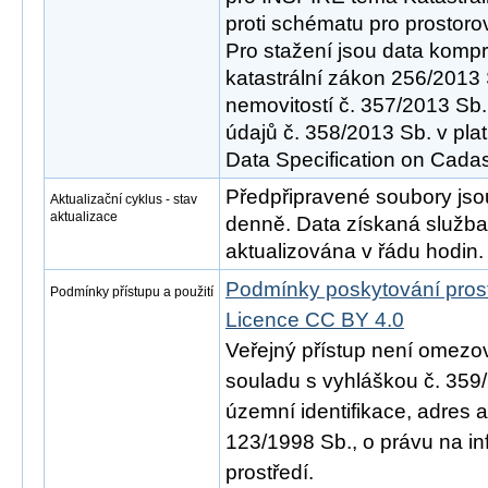
proti schématu pro prostoro
Pro stažení jsou data komp
katastrální zákon 256/2013 
nemovitostí č. 357/2013 Sb.
údajů č. 358/2013 Sb. v pl
Data Specification on Cadast
Předpřipravené soubory js
Aktualizační cyklus - stav
aktualizace
denně. Data získaná služ
aktualizována v řádu hodin.
Podmínky poskytování pros
Podmínky přístupu a použití
Licence CC BY 4.0
Veřejný přístup není omezo
souladu s vyhláškou č. 359/
územní identifikace, adres 
123/1998 Sb., o právu na in
prostředí.