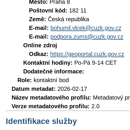
Město:
Praha 8
Poštovní kód:
182 11
Země:
Česká republika
E-mail:
bohumil.vlcek@cuzk.gov.cz
E-mail:
podpora.zums@cuzk.gov.cz
Online zdroj
Odkaz:
https://geoportal.cuzk.gov.cz
Kontaktní hodiny:
Po-Pá 9-14 CET
Dodatečné informace:
Role:
kontaktní bod
Datum metadat:
2026-02-17
Název metadatového profilu:
Metadatový pr
Verze metadatového profilu:
2.0
Identifikace služby