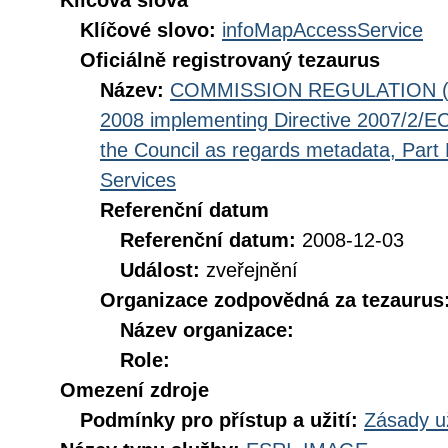
Klíčová slova
Klíčové slovo:
infoMapAccessService
Oficiálně registrovaný tezaurus
Název:
COMMISSION REGULATION (EC
2008 implementing Directive 2007/2/EC
the Council as regards metadata, Part D
Services
Referenční datum
Referenční datum:
2008-12-03
Událost:
zveřejnění
Organizace zodpovědná za tezaurus
Název organizace:
Role:
Omezení zdroje
Podmínky pro přístup a užití:
Zásady u