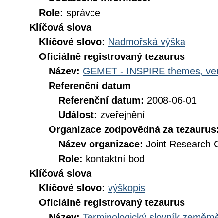
Role:
správce
Klíčová slova
Klíčové slovo:
Nadmořská výška
Oficiálně registrovaný tezaurus
Název:
GEMET - INSPIRE themes, ver
Referenční datum
Referenční datum:
2008-06-01
Událost:
zveřejnění
Organizace zodpovědná za tezaurus
Název organizace:
Joint Research 
Role:
kontaktní bod
Klíčová slova
Klíčové slovo:
výškopis
Oficiálně registrovaný tezaurus
Název:
Terminologický slovník zeměměř