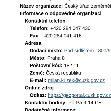
Název organizace:
Český úřad zeměměři
Informace o odpovědné organizaci
Kontaktní telefon
Telefon:
+420 284 047 430
Fax:
+420 284 041 416
Adresa
Dodací místo:
Pod sídlištěm 1800/9
Město:
Praha 8
Poštovní kód:
182 11
Země:
Česká republika
E-mail:
milan.krizek@cuzk.gov.cz
Online zdroj
Odkaz:
https://geoportal.cuzk.gov.cz
Kontaktní hodiny:
Po-Pá 9-14 CET
Dodatečné informace: