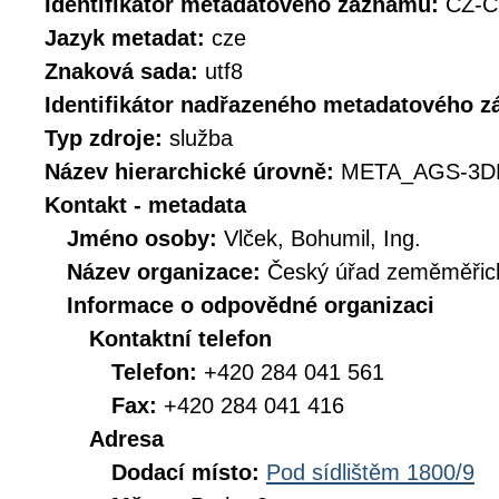
Identifikátor metadatového záznamu:
CZ-
Jazyk metadat:
cze
Znaková sada:
utf8
Identifikátor nadřazeného metadatového 
Typ zdroje:
služba
Název hierarchické úrovně:
META_AGS-3D
Kontakt - metadata
Jméno osoby:
Vlček, Bohumil, Ing.
Název organizace:
Český úřad zeměměřick
Informace o odpovědné organizaci
Kontaktní telefon
Telefon:
+420 284 041 561
Fax:
+420 284 041 416
Adresa
Dodací místo:
Pod sídlištěm 1800/9