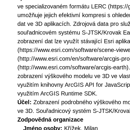
ve specializovaném formátu LERC (https://gi
umožňuje jejich efektivní kompresi s ohled
dat ve 3D aplikacích. Zdrojová data pro slu
souřadnicovém systému S-JTSK/Krovak Ea
zobrazení dat lze využít stávající Esri apli
(https://www.esri.com/software/scene-viewe
(http://www.esri.com/en/software/arcgis-pr
(http://www.esri.com/software/arcgis-earth).
zobrazení výškového modelu ve 3D ve vlast
využitím knihovny ArcGIS API for JavaScript
využitím ArcGIS Runtime SDK.
Účel:
Zobrazení podrobného výškového mo
ve 3D. Souřadnicový systém S-JTSK/Krova
Zodpovědná organizace
Jméno osoby:
Křížek, Milan