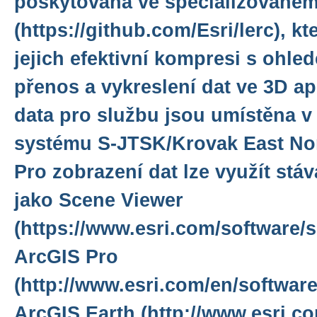
poskytována ve specializované
(https://github.com/Esri/lerc), k
jejich efektivní kompresi s ohle
přenos a vykreslení dat ve 3D ap
data pro službu jsou umístěna 
systému S-JTSK/Krovak East Nor
Pro zobrazení dat lze využít stáva
jako Scene Viewer
(https://www.esri.com/software/s
ArcGIS Pro
(http://www.esri.com/en/software
ArcGIS Earth (http://www.esri.co