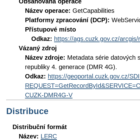
Obsahovaná operace
Název operace:
GetCapabilities
Platformy zpracování (DCP):
WebServi
Přístupové místo
Odkaz:
https://ags.cuzk.gov.cz/arcgi
Vázaný zdroj
Název zdroje:
Metadata série datových s
republiky 4. generace (DMR 4G).
Odkaz:
https://geoportal.cuzk.gov.cz/S
REQUEST=GetRecordById&SERVICE=CS
CUZK-DMR4G-V
Distribuce
Distribuční formát
Název:
LERC