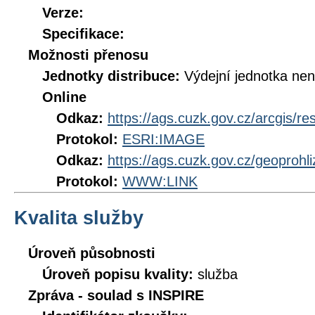
Verze:
Specifikace:
Možnosti přenosu
Jednotky distribuce:
Výdejní jednotka ne
Online
Odkaz:
https://ags.cuzk.gov.cz/arcgis/r
Protokol:
ESRI:IMAGE
Odkaz:
https://ags.cuzk.gov.cz/geoproh
Protokol:
WWW:LINK
Kvalita služby
Úroveň působnosti
Úroveň popisu kvality:
služba
Zpráva - soulad s INSPIRE