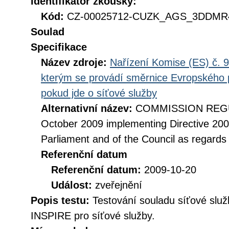
Identifikátor zkoušky:
Kód:
CZ-00025712-CUZK_AGS_3DDMR4
Soulad
Specifikace
Název zdroje:
Nařízení Komise (ES) č. 9
kterým se provádí směrnice Evropského 
pokud jde o síťové služby
Alternativní název:
COMMISSION REGUL
October 2009 implementing Directive 20
Parliament and of the Council as regards
Referenční datum
Referenční datum:
2009-10-20
Událost:
zveřejnění
Popis testu:
Testování souladu síťové služ
INSPIRE pro síťové služby.