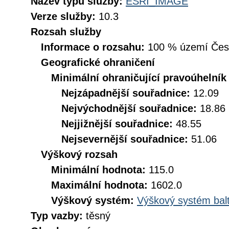
Název typu služby:
ESRI_IMAGE
Verze služby:
10.3
Rozsah služby
Informace o rozsahu:
100 % území České
Geografické ohraničení
Minimální ohraničující pravoúhelník
Nejzápadnější souřadnice:
12.09
Nejvýchodnější souřadnice:
18.86
Nejjižnější souřadnice:
48.55
Nejsevernější souřadnice:
51.06
Výškový rozsah
Minimální hodnota:
115.0
Maximální hodnota:
1602.0
Výškový systém:
Výškový systém balt
Typ vazby:
těsný