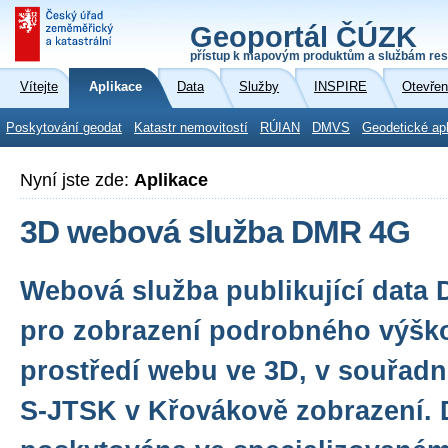
Geoportál ČÚZK
přístup k mapovým produktům a službám res
Vítejte
Aplikace
Data
Služby
INSPIRE
Otevřen
Poskytování geodat
Katastr nemovitostí
RÚIAN
DMVS
Geodetické ap
Nyní jste zde:
Aplikace
3D webová služba DMR 4G
Webová služba publikující data
pro zobrazení podrobného výšk
prostředí webu ve 3D, v souřad
S-JTSK v Křovákově zobrazení. 