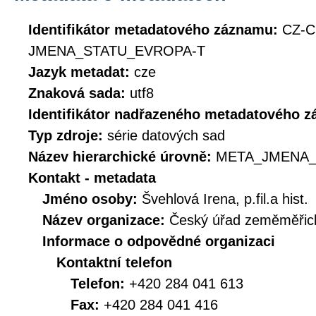
Identifikátor metadatového záznamu:
CZ-C
JMENA_STATU_EVROPA-T
Jazyk metadat:
cze
Znaková sada:
utf8
Identifikátor nadřazeného metadatového 
Typ zdroje:
série datových sad
Název hierarchické úrovně:
META_JMENA_
Kontakt - metadata
Jméno osoby:
Švehlová Irena, p.fil.a hist.
Název organizace:
Český úřad zeměměřick
Informace o odpovědné organizaci
Kontaktní telefon
Telefon:
+420 284 041 613
Fax:
+420 284 041 416