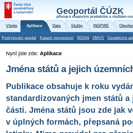
Geoportál ČÚZK
přístup k mapovým produktům a službám res
Vítejte
Aplikace
Data
Služby
INSPIRE
Otevřen
Poskytování geodat
Katastr nemovitostí
RÚIAN
DMVS
Geodetické ap
Nyní jste zde:
Aplikace
Jména států a jejich územních
Publikace obsahuje k roku vydán
standardizovaných jmen států a 
částí. Jména států jsou zde jak 
v úplných formách, přepsaná pod