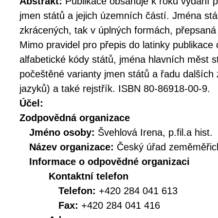
Abstrakt:
Publikace obsahuje k roku vydání 
jmen států a jejich územních částí. Jména stá
zkrácených, tak v úplných formách, přepsaná p
Mimo pravidel pro přepis do latinky publikace
alfabetické kódy států, jména hlavních měst s
počeštěné varianty jmen států a řadu dalších
jazyků) a také rejstřík. ISBN 80-86918-00-9.
Účel:
Zodpovědná organizace
Jméno osoby:
Švehlová Irena, p.fil.a hist.
Název organizace:
Český úřad zeměměřick
Informace o odpovědné organizaci
Kontaktní telefon
Telefon:
+420 284 041 613
Fax:
+420 284 041 416