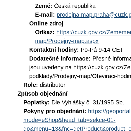
Země:
Česká republika
E-mail:
prodejna.map.praha@cuzk.g
Online zdroj
Odkaz:
https://cuzk.gov.cz/Zememer
map/Prodejny-map.aspx
Kontaktní hodiny:
Po-Pá 9-14 CET
Dodatečné informace:
Přesné inform
jsou uvedeny na https://cuzk.gov.cz/Z
podklady/Prodejny-map/Oteviraci-hodi
Role:
distributor
Způsob objednání
Poplatky:
Dle Vyhlášky č. 31/1995 Sb.
Pokyny pro objednání:
https://geoporta
mode=eShop&head_tab=sekce-01-
gp&menu=13&fnc=getProduct&product_