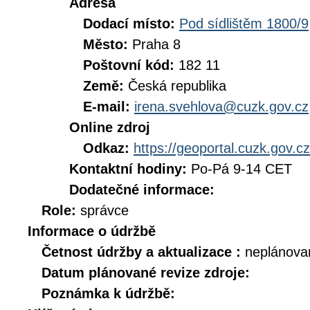
Adresa
Dodací místo:
Pod sídlištěm 1800/9
Město:
Praha 8
Poštovní kód:
182 11
Země:
Česká republika
E-mail:
irena.svehlova@cuzk.gov.cz
Online zdroj
Odkaz:
https://geoportal.cuzk.gov.cz
Kontaktní hodiny:
Po-Pá 9-14 CET
Dodatečné informace:
Role:
správce
Informace o údržbě
Četnost údržby a aktualizace :
neplánova
Datum plánované revize zdroje:
Poznámka k údržbě: