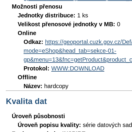
Možnosti přenosu
Jednotky distribuce:
1 ks
Velikost přenosové jednotky v MB:
0
Online
Odkaz:
https://geoportal.cuzk.gov.cz/Def
mode=eShop&head_tab=sekce-01-
gp&menu=13&fnc=getProduct&product_
Protokol:
WWW:DOWNLOAD
Offline
Název:
hardcopy
Kvalita dat
Úroveň působnosti
Úroveň popisu kvality:
série datových sad