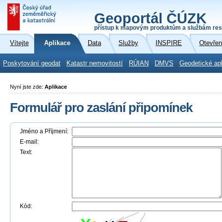
Geoportál ČÚZK
přístup k mapovým produktům a službám res
Vítejte
Aplikace
Data
Služby
INSPIRE
Otevřen
Poskytování geodat
Katastr nemovitostí
RÚIAN
DMVS
Geodetické ap
Nyní jste zde:
Aplikace
Formulář pro zaslání připomínek
Jméno a Příjmení:
E-mail:
Text:
Kód: