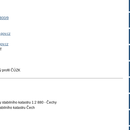
1800/9
.gov.cz
gov.cz
T
 profil ČÚZK
 stabilního katastru 1:2 880 - Čechy
tabilního katastru Čech