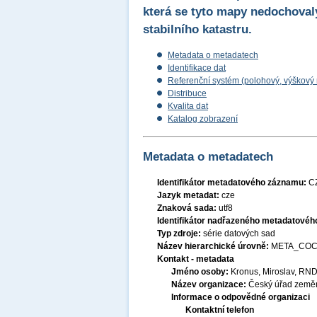
která se tyto mapy nedochoval
stabilního katastru.
Metadata o metadatech
Identifikace dat
Referenční systém (polohový, výškový
Distribuce
Kvalita dat
Katalog zobrazení
Metadata o metadatech
Identifikátor metadatového záznamu:
C
Jazyk metadat:
cze
Znaková sada:
utf8
Identifikátor nadřazeného metadatové
Typ zdroje:
série datových sad
Název hierarchické úrovně:
META_COC
Kontakt - metadata
Jméno osoby:
Kronus, Miroslav, RND
Název organizace:
Český úřad zeměm
Informace o odpovědné organizaci
Kontaktní telefon