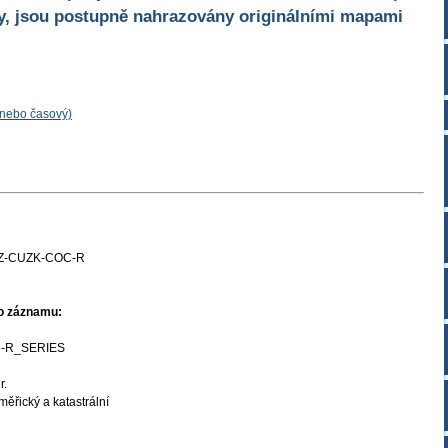
y, jsou postupně nahrazovány originálními mapami
 nebo časový)
Z-CUZK-COC-R
ho záznamu:
-R_SERIES
r.
ěřický a katastrální