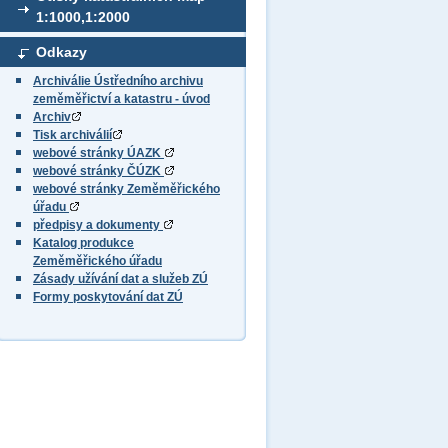
1:1000,1:2000
Odkazy
Archiválie Ústředního archivu
zeměměřictví a katastru - úvod
Archiv
Tisk archiválií
webové stránky ÚAZK
webové stránky ČÚZK
webové stránky Zeměměřického
úřadu
předpisy a dokumenty
Katalog produkce
Zeměměřického úřadu
Zásady užívání dat a služeb ZÚ
Formy poskytování dat ZÚ