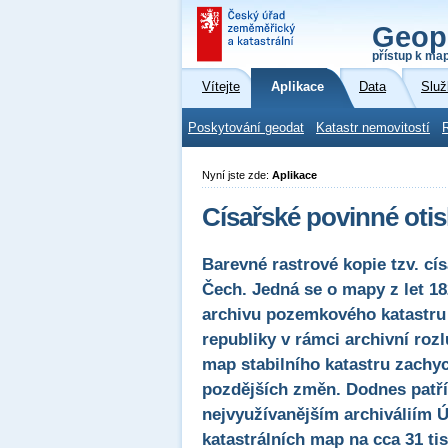
Geop
přístup k ma
Vítejte
Aplikace
Data
Služ
Poskytování geodat
Katastr nemovitostí
Nyní jste zde:
Aplikace
Císařské povinné otis
Barevné rastrové kopie tzv. cí
Čech. Jedná se o mapy z let 1
archivu pozemkového katastru 
republiky v rámci archivní rozl
map stabilního katastru zachy
pozdějších změn. Dodnes patří
nejvyužívanějším archiváliím 
katastrálních map na cca 31 ti