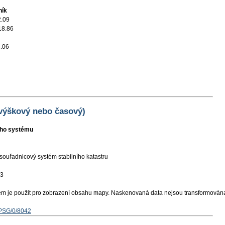
ník
2.09
18.86
.06
 výškový nebo časový)
ního systému
souřadnicový systém stabilního katastru
03
ém je použit pro zobrazení obsahu mapy. Naskenovaná data nejsou transformován
EPSG/0/8042