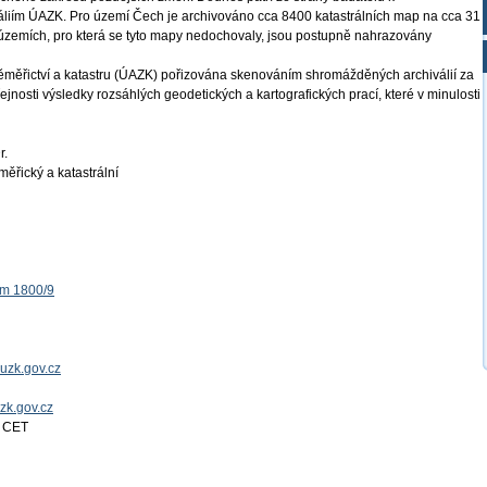
áliím ÚAZK. Pro území Čech je archivováno cca 8400 katastrálních map na cca 31
ch územích, pro která se tyto mapy nedochovaly, jsou postupně nahrazovány
měřictví a katastru (ÚAZK) pořizována skenováním shromážděných archiválií za
ejnosti výsledky rozsáhlých geodetických a kartografických prací, které v minulosti
r.
ěřický a katastrální
ěm 1800/9
uzk.gov.cz
uzk.gov.cz
4 CET