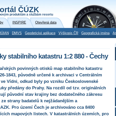
ortál ČÚZK
povým produktům a službám resortu
by
INSPIRE
Otevřená data
RÚIAN
DMVS
Geodetické aplikace
Výškopis ČR
Geografická jména
Ar
ky stabilního katastru 1:2 880 - Čechy
sařských povinných otisků map stabilního katastru
826-1843, původně určené k archivaci v Centrálním
ve Vídni, odkud byly po vzniku Československé
uky předány do Prahy. Na rozdíl od tzv. originálních
cují původní stav krajiny bez dodatečného zákresu
 ze strany badatelů k nejžádanějším a
ÚAZK. Pro území Čech je archivováno cca 8400
sících mapových listech. V katastrálních územích, pro