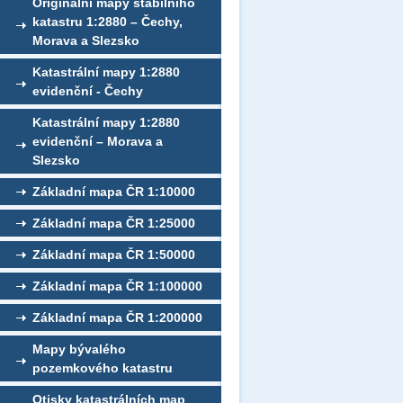
Originální mapy stabilního
katastru 1:2880 – Čechy,
Morava a Slezsko
Katastrální mapy 1:2880
evidenční - Čechy
Katastrální mapy 1:2880
evidenční – Morava a
Slezsko
Základní mapa ČR 1:10000
Základní mapa ČR 1:25000
Základní mapa ČR 1:50000
Základní mapa ČR 1:100000
Základní mapa ČR 1:200000
Mapy bývalého
pozemkového katastru
Otisky katastrálních map