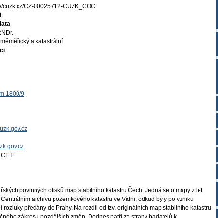
s://cuzk.cz/CZ-00025712-CUZK_COC
1
data
RNDr.
měměřický a katastrální
ci
ěm 1800/9
uzk.gov.cz
uzk.gov.cz
4 CET
sařských povinných otisků map stabilního katastru Čech. Jedná se o mapy z let
 Centrálním archivu pozemkového katastru ve Vídni, odkud byly po vzniku
 rozluky předány do Prahy. Na rozdíl od tzv. originálních map stabilního katastru
ečného zákresu pozdějších změn. Dodnes patří ze strany badatelů k