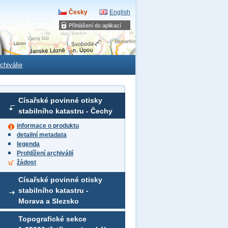
Česky
English
Přihlášení do aplikací
chiválie
Císařské povinné otisky
stabilního katastru - Čechy
informace o produktu
detailní metadata
legenda
Prohlížení archiválií
žádost
Císařské povinné otisky
stabilního katastru -
Morava a Slezsko
Topografické sekce