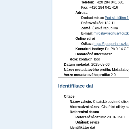
Telefon:
+420 284 041 681
Fax:
+420 284 041 416
Adresa
Dodací místo:
Pod sídlištěm 
Poštovní kód:
182 11
Země:
Česká republika
E-mail:
miroslav.kronus@cuzk
Online zdroj
Odkaz:
https://geoportal.cuzk.
Kontaktní hodiny:
Po-Pá 9-14 CE
Dodatečné informace:
Role:
kontaktní bod
Datum metadat:
2025-03-06
Název metadatového profilu:
Metadatový
Verze metadatového profilu:
2.0
Identifikace dat
Citace
Název zdroje:
Císařské povinné otisky
Alternativní název:
Císařské otisky s
Referenční datum
Referenční datum:
2010-12-01
Událost:
revize
Identifikátor dat