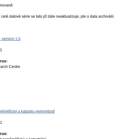
ánovaně
elé datové série se tato již dále neaktualizuje, jde o data archiválií.
 version 1.0
01
rus:
earch Centre
ěměřictví a katastru nemovitostí
01
rus: