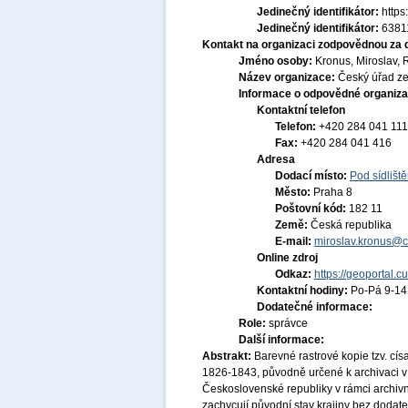
Jedinečný identifikátor:
http
Jedinečný identifikátor:
6381
Kontakt na organizaci zodpovědnou za 
Jméno osoby:
Kronus, Miroslav, 
Název organizace:
Český úřad ze
Informace o odpovědné organiza
Kontaktní telefon
Telefon:
+420 284 041 111
Fax:
+420 284 041 416
Adresa
Dodací místo:
Pod sídlišt
Město:
Praha 8
Poštovní kód:
182 11
Země:
Česká republika
E-mail:
miroslav.kronus@c
Online zdroj
Odkaz:
https://geoportal.c
Kontaktní hodiny:
Po-Pá 9-1
Dodatečné informace:
Role:
správce
Další informace:
Abstrakt:
Barevné rastrové kopie tzv. cí
1826-1843, původně určené k archivaci v
Československé republiky v rámci archivní
zachycují původní stav krajiny bez dodat