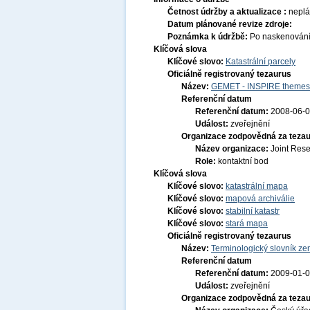
Četnost údržby a aktualizace :
nepl
Datum plánované revize zdroje:
Poznámka k údržbě:
Po naskenování c
Klíčová slova
Klíčové slovo:
Katastrální parcely
Oficiálně registrovaný tezaurus
Název:
GEMET - INSPIRE themes,
Referenční datum
Referenční datum:
2008-06-
Událost:
zveřejnění
Organizace zodpovědná za tezau
Název organizace:
Joint Res
Role:
kontaktní bod
Klíčová slova
Klíčové slovo:
katastrální mapa
Klíčové slovo:
mapová archiválie
Klíčové slovo:
stabilní katastr
Klíčové slovo:
stará mapa
Oficiálně registrovaný tezaurus
Název:
Terminologický slovník zem
Referenční datum
Referenční datum:
2009-01-
Událost:
zveřejnění
Organizace zodpovědná za tezau