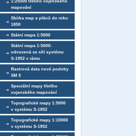
1:25000 třetího vojenského
mapování
Sbírka map a plánů do roku
1850
Státní mapa 1:5000
Státní mapa 1:5000-
odvozená se sítí systému
S-1952 v rámu
Rastrová data nové podoby
SM 5
Speciální mapy třetího
vojenského mapování
Topografické mapy 1:5000
v systému S-1952
Topografické mapy 1:10000
v systému S-1952