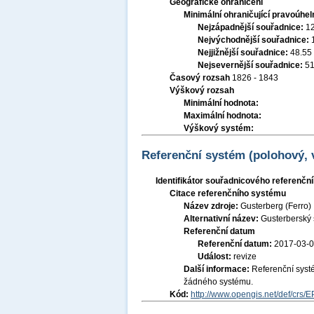
Geografické ohraničení
Minimální ohraničující pravoúhel
Nejzápadnější souřadnice:
1
Nejvýchodnější souřadnice:
Nejjižnější souřadnice:
48.55
Nejsevernější souřadnice:
51
Časový rozsah
1826 - 1843
Výškový rozsah
Minimální hodnota:
Maximální hodnota:
Výškový systém:
Referenční systém (polohový,
Identifikátor souřadnicového referenč
Citace referenčního systému
Název zdroje:
Gusterberg (Ferro)
Alternativní název:
Gusterberský 
Referenční datum
Referenční datum:
2017-03-
Událost:
revize
Další informace:
Referenční syst
žádného systému.
Kód:
http://www.opengis.net/def/crs/