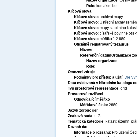
Název organizace:
Český úřa
Role:
kontaktní bod
Klíčová slova
Klíčové slovo:
archivní mapy
Klíčové slovo:
Ústřední archiv zeměmě
Klíčové slovo:
mapy stabilního katast
Klíčové slovo:
císařské povinné otisk
Klíčové slovo:
měřítko 1:2 880
Oficiálně registrovaný tezaurus
Název:
Referenční datum
Organizace zo
Název organizace:
Role:
Omezení zdroje
Podmínky pro přístup a užití:
Dle Vyh
Data evidovaná v Národním katalogu o
Typ prostorové reprezentace:
grid
Prostorové rozlišení
Odpovídající měřítko
Měřítkové číslo:
2880
Jazyk zdroje:
ger
Znaková sada:
utf8
Tematická kategorie:
katastr, územní pl
Rozsah dat
Informace o rozsahu:
Pro území Čech