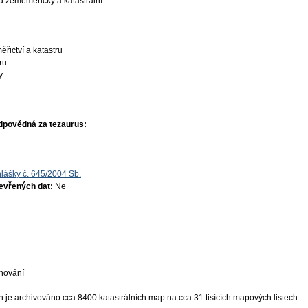
d zeměměřický a katastrální
řictví a katastru
ru
y
dpovědná za tezaurus:
lášky č. 645/2004 Sb.
tevřených dat:
Ne
ánování
 je archivováno cca 8400 katastrálních map na cca 31 tisících mapových listech.