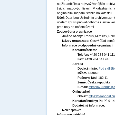
nejžádanějším a nejvyužívanějším archiv
tisících mapových listech. V katastrální
originálními mapami stabilního katastru.
Účel:
Data jsou Ústředním archivem země
účelem zpřístupňovat odborné i laické veř
probíhaly na našem území.
Zodpovědná organizace
Jméno osoby:
Kronus, Miroslav, RND
Název organizace:
Český úřad zeměm
Informace o odpovědné organizaci
Kontaktní telefon
Telefon:
+420 284 041 111
Fax:
+420 284 041 416
Adresa
Dodací místo:
Pod sídlišt
Město:
Praha 8
Poštovní kód:
182 11
Země:
Česká republika
E-mail:
miroslav.kronus@c
Online zdroj
Odkaz:
https://geoportal.c
Kontaktní hodiny:
Po-Pá 9-1
Dodatečné informace:
Role:
správce
Informace o údržbě