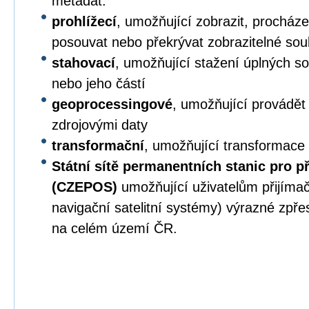
metadat.
prohlížecí
, umožňující zobrazit, procházet,
posouvat nebo překrývat zobrazitelné sou
stahovací
, umožňující stažení úplných s
nebo jeho částí
geoprocessingové
, umožňující provádět
zdrojovými daty
transformační
, umožňující transformace
Státní sítě permanentních stanic pro p
(CZEPOS)
umožňující uživatelům přijíma
navigační satelitní systémy) výrazné zpř
na celém území ČR.