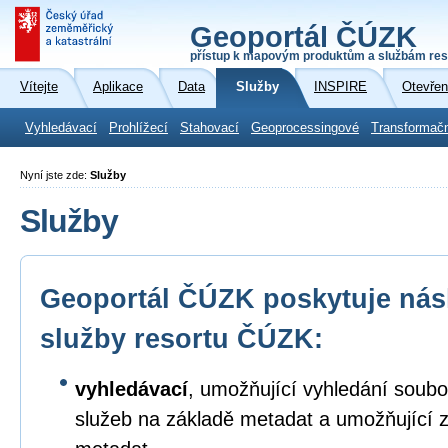
Geoportál ČÚZK
přístup k mapovým produktům a službám res
Vítejte
Aplikace
Data
Služby
INSPIRE
Otevřen
Vyhledávací
Prohlížecí
Stahovací
Geoprocessingové
Transformač
Nyní jste zde:
Služby
Služby
Geoportál ČÚZK poskytuje násl
služby resortu ČÚZK:
vyhledávací
, umožňující vyhledání soubo
služeb na základě metadat a umožňující 