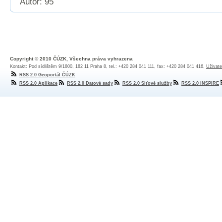
Autor: 95
Copyright © 2010 ČÚZK, Všechna práva vyhrazena
Kontakt: Pod sídlištěm 9/1800, 182 11 Praha 8, tel.: +420 284 041 111, fax: +420 284 041 416,
Uživate
RSS 2.0 Geoportál ČÚZK
RSS 2.0 Aplikace
RSS 2.0 Datové sady
RSS 2.0 Síťové služby
RSS 2.0 INSPIRE