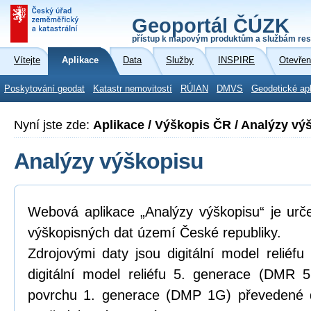
Geoportál ČÚZK
přístup k mapovým produktům a službám res
Vítejte
Aplikace
Data
Služby
INSPIRE
Otevřen
Poskytování geodat
Katastr nemovitostí
RÚIAN
DMVS
Geodetické ap
Nyní jste zde:
Aplikace / Výškopis ČR / Analýzy vý
Analýzy výškopisu
Webová aplikace „Analýzy výškopisu“ je urč
výškopisných dat území České republiky.
Zdrojovými daty jsou digitální model relié
digitální model reliéfu 5. generace (DMR 5
povrchu 1. generace (DMP 1G) převedené d