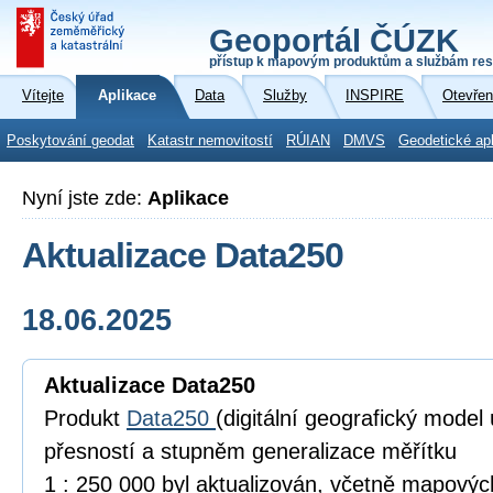
Geoportál ČÚZK
přístup k mapovým produktům a službám res
Vítejte
Aplikace
Data
Služby
INSPIRE
Otevřen
Poskytování geodat
Katastr nemovitostí
RÚIAN
DMVS
Geodetické ap
Nyní jste zde:
Aplikace
Aktualizace Data250
18.06.2025
Aktualizace Data250
Produkt
Data250
(digitální geografický model
přesností a stupněm generalizace měřítku
1 : 250 000 byl aktualizován, včetně mapový