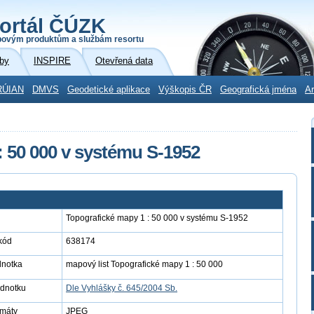
ortál ČÚZK
povým produktům a službám resortu
by
INSPIRE
Otevřená data
RÚIAN
DMVS
Geodetické aplikace
Výškopis ČR
Geografická jména
Ar
: 50 000 v systému S-1952
Topografické mapy 1 : 50 000 v systému S-1952
kód
638174
dnotka
mapový list Topografické mapy 1 : 50 000
ednotku
Dle Vyhlášky č. 645/2004 Sb.
rmáty
JPEG