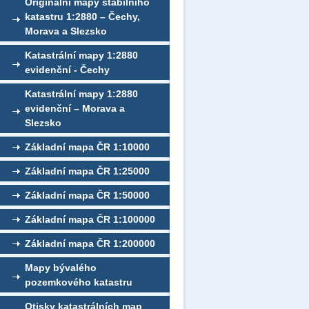
Originální mapy stabilního
katastru 1:2880 – Čechy,
Morava a Slezsko
Katastrální mapy 1:2880
evidenční - Čechy
Katastrální mapy 1:2880
evidenční – Morava a
Slezsko
Základní mapa ČR 1:10000
Základní mapa ČR 1:25000
Základní mapa ČR 1:50000
Základní mapa ČR 1:100000
Základní mapa ČR 1:200000
Mapy bývalého
pozemkového katastru
Otisky katastrálních map