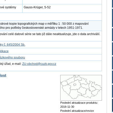
ové systémy
Gauss-Krüger, S-52
strové kopie topografických map v měřítku 1 : 50 000 z mapování
ého pro potřeby československé armády v letech 1951-1971.
ání celé datové série se tato již dále neaktualizuje, jde o data archiválií.
ky č. 645/2004 Sb.
likace
kázkového souboru
ý úřad, e-mail:
ZU-obchod@cuzk.gov.cz
dost
Poslední aktualizace produktu:
2016-11-30
Poslední aktualizace/revize