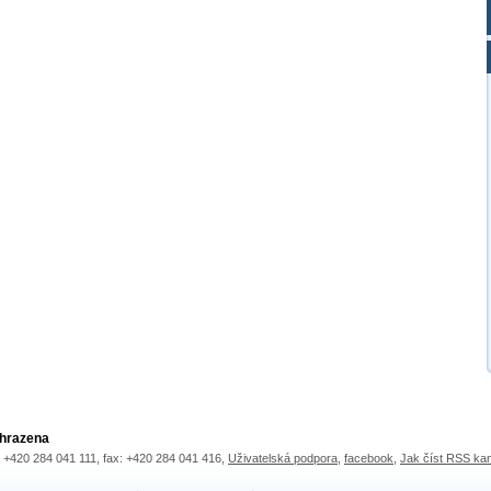
yhrazena
.: +420 284 041 111, fax: +420 284 041 416,
Uživatelská podpora
,
facebook
,
Jak číst RSS ka