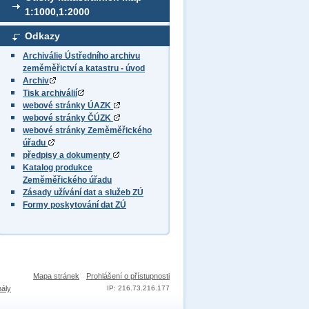
1:1000,1:2000
Odkazy
Archiválie Ústředního archivu
zeměměřictví a katastru - úvod
Archiv
Tisk archiválií
webové stránky ÚAZK
webové stránky ČÚZK
webové stránky Zeměměřického
úřadu
předpisy a dokumenty
Katalog produkce
Zeměměřického úřadu
Zásady užívání dat a služeb ZÚ
Formy poskytování dat ZÚ
Mapa stránek
Prohlášení o přístupnosti
nály
IP: 216.73.216.177