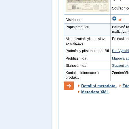
Souřadnic
Distribuce
Popis produktu
Barevné ra
realizovan
Aktualizační cyklus - stav
Po naskenov
aktualizace
Podmínky přístupu a použití
Dle Vyhláš
Prohlížení dat
Mapová ap
Stahování dat
Stažení u
Kontakt - informace o
Zeměměřick
produktu
Detailní metadata
Žá
Metadata XML