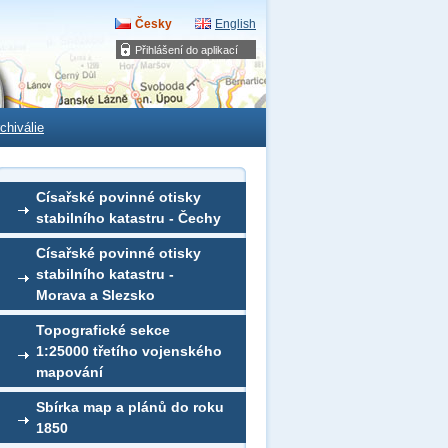
Česky
English
Přihlášení do aplikací
chiválie
Císařské povinné otisky
stabilního katastru - Čechy
Císařské povinné otisky
stabilního katastru -
Morava a Slezsko
Topografické sekce
1:25000 třetího vojenského
mapování
Sbírka map a plánů do roku
1850