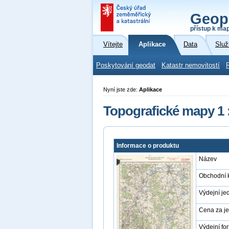
Geop
přístup k ma
Vítejte
Aplikace
Data
Služ
Poskytování geodat
Katastr nemovitostí
Nyní jste zde:
Aplikace
Topografické mapy 1 
Informace o produktu
Název
Obchodní 
Výdejní je
Cena za j
Výdejní fo