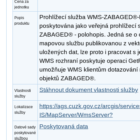
Cena za
jednotku
Prohlížecí služba WMS-ZABAGED®
Popis
produktu
poskytována jako veřejná prohlížecí 
ZABAGED® - polohopis. Jedná se o 
mapovou službu publikovanou z vek
uložených dat, lze proto i pracovat s 
WMS rozhraní poskytuje operaci GetF
umožňuje WMS klientům dotazování 
objektů ZABAGED®.
Stáhnout dokument vlastnosti služby
Vlastnosti
služby
https://ags.cuzk.gov.cz/arcgis/se
Lokalizace
služby
IS/MapServer/WmsServer?
Poskytovaná data
Datové sady
poskytované
službou