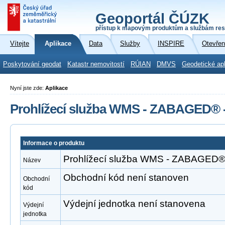
Geoportál ČÚZK
přístup k mapovým produktům a službám res
Vítejte
Aplikace
Data
Služby
INSPIRE
Otevřen
Poskytování geodat
Katastr nemovitostí
RÚIAN
DMVS
Geodetické ap
Nyní jste zde:
Aplikace
Prohlížecí služba WMS - ZABAGED® -
Informace o produktu
Prohlížecí služba WMS - ZABAGED® 
Název
Obchodní kód není stanoven
Obchodní
kód
Výdejní jednotka není stanovena
Výdejní
jednotka