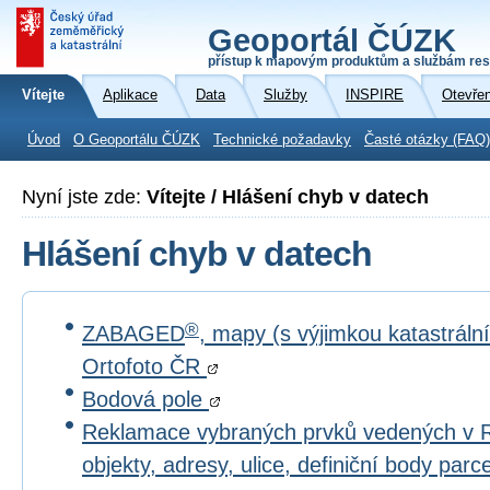
Geoportál ČÚZK
přístup k mapovým produktům a službám res
Vítejte
Aplikace
Data
Služby
INSPIRE
Otevře
Úvod
O Geoportálu ČÚZK
Technické požadavky
Časté otázky (FAQ)
Nyní jste zde:
Vítejte / Hlášení chyb v datech
Hlášení chyb v datech
®
ZABAGED
, mapy (s výjimkou katastrál
Ortofoto ČR
Bodová pole
Reklamace vybraných prvků vedených v 
objekty, adresy, ulice, definiční body par