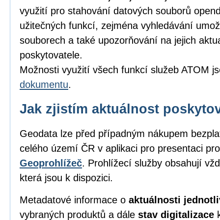
využití pro stahování datových souborů opend
užitečných funkcí, zejména vyhledávání umožňu
souborech a také upozorňování na jejich aktu
poskytovatele.
Možnosti využití všech funkcí služeb ATOM j
dokumentu
.
Jak zjistím aktuálnost poskyt
Geodata lze před případným nákupem bezpl
celého území ČR v aplikaci pro presentaci pro
Geoprohlížeč
. Prohlížecí služby obsahují vž
která jsou k dispozici.
Metadatové informace o
aktuálnosti jednot
vybraných produktů a dále
stav digitalizace
k