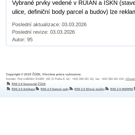
Vybrané prvky vedené v RÚIAN a ISKN (staveb
ulice, definiční body parcel a budov) lze rekl
Poslední aktualizace: 03.03.2026
Poslední revize:
03.03.2026
Autor: 95
Copyright © 2010 ČÚZK, Všechna práva vyhrazena
Kontakt: Pod sídlištěm 9/1800, 182 11 Praha 8, tel.: +420 284 041 111, fax: +420 284 041 416,
Uživate
RSS 2.0 Geoportál ČÚZK
RSS 2.0 Aplikace
RSS 2.0 Datové sady
RSS 2.0 Síťové služby
RSS 2.0 INSPIRE