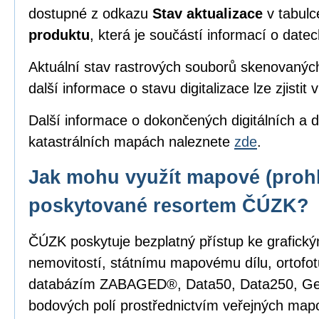
dostupné z odkazu
Stav aktualizace
v tabul
produktu
, která je součástí informací o date
Aktuální stav rastrových souborů skenovanýc
další informace o stavu digitalizace lze zjistit 
Další informace o dokončených digitálních a d
katastrálních mapách naleznete
zde
.
Jak mohu využít mapové (prohl
poskytované resortem ČÚZK?
ČÚZK poskytuje bezplatný přístup ke grafick
nemovitostí, státnímu mapovému dílu, ortofot
databázím ZABAGED®, Data50, Data250, G
bodových polí prostřednictvím veřejných mapo