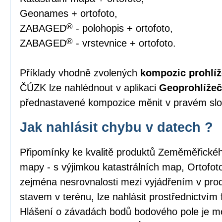
Geonames + ortofoto,
®
ZABAGED
- polohopis + ortofoto,
®
ZABAGED
- vrstevnice + ortofoto.
Příklady vhodně zvolených
kompozic prohlíž
ČÚZK lze nahlédnout v aplikaci
Geoprohlížeč
přednastavené kompozice měnit v pravém slou
Jak nahlásit chybu v datech ?
Připomínky ke kvalitě produktů Zeměměřick
mapy - s výjimkou katastrálních map, Ortofo
zejména nesrovnalosti mezi vyjádřením v pro
stavem v terénu, lze nahlásit prostřednictvím
Hlášení o závadách bodů bodového pole je m