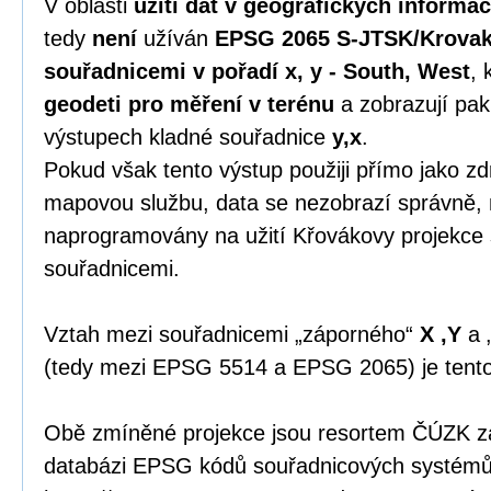
V oblasti
užití dat v geografických informa
tedy
není
užíván
EPSG 2065 S-JTSK/Krovak
souřadnicemi v pořadí x, y - South, West
, 
geodeti pro měření v terénu
a zobrazují pak
výstupech kladné souřadnice
y,x
.
Pokud však tento výstup použiji přímo jako zdr
mapovou službu, data se nezobrazí správně, 
naprogramovány na užití Křovákovy projekce
souřadnicemi.
Vztah mezi souřadnicemi „záporného“
X ,Y
a 
(tedy mezi EPSG 5514 a EPSG 2065) je tent
Obě zmíněné projekce jsou resortem ČÚZK zap
databázi EPSG kódů souřadnicových systémů 