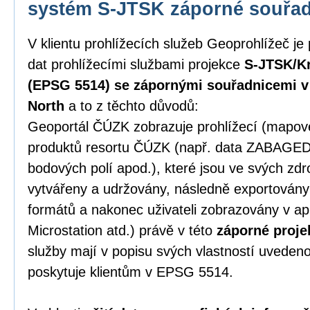
systém S-JTSK záporné souřa
V klientu prohlížecích služeb Geoprohlížeč je
dat prohlížecími službami projekce
S-JTSK/Kr
(EPSG 5514) se zápornými souřadnicemi v p
North
a to z těchto důvodů:
Geoportál ČÚZK zobrazuje prohlížecí (mapové)
produktů resortu ČÚZK (např. data ZABAGE
bodových polí apod.), které jsou ve svých zd
vytvářeny a udržovány, následně exportován
formátů a nakonec uživateli zobrazovány v ap
Microstation atd.) právě v této
záporné proje
služby mají v popisu svých vlastností uveden
poskytuje klientům v EPSG 5514.