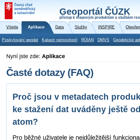
Geoportál ČÚZK
přístup k mapovým produktům a službám res
Vítejte
Aplikace
Data
Služby
INSPIRE
Otevřen
Poskytování geodat
Katastr nemovitostí
RÚIAN
DMVS
Geodetické ap
Nyní jste zde:
Aplikace
Časté dotazy (FAQ)
Proč jsou v metadatech produk
ke stažení dat uváděny ještě o
atom?
Pro běžné uživatele je nejdůležitější funkcion