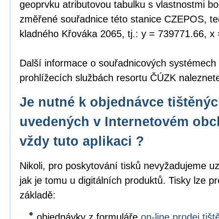
geoprvku atributovou tabulku s vlastnostmi bo
změřené souřadnice této stanice CZEPOS, tedy
kladného Křováka 2065, tj.: y = 739771.66, x
Další informace o souřadnicových systémech
prohlížecích službách resortu ČÚZK nalezne
Je nutné k objednávce tištěný
uvedených v Internetovém obc
vždy tuto aplikaci ?
Nikoli, pro poskytování tisků nevyžadujeme uz
jak je tomu u digitálních produktů. Tisky lze p
základě:
objednávky z formuláře
on-line prodej ti