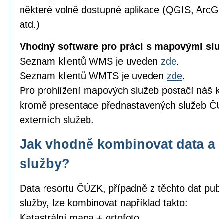
některé volně dostupné aplikace (QGIS, Arc
atd.)
Vhodný software pro práci s mapovými sl
Seznam klientů WMS je uveden
zde
.
Seznam klientů WMTS je uveden
zde
.
Pro prohlížení mapových služeb postačí náš k
kromě presentace přednastavených služeb ČÚ
externích služeb.
Jak vhodně kombinovat data a 
služby?
Data resortu ČÚZK, případně z těchto dat pub
služby, lze kombinovat například takto:
Katastrální mapa + ortofoto,