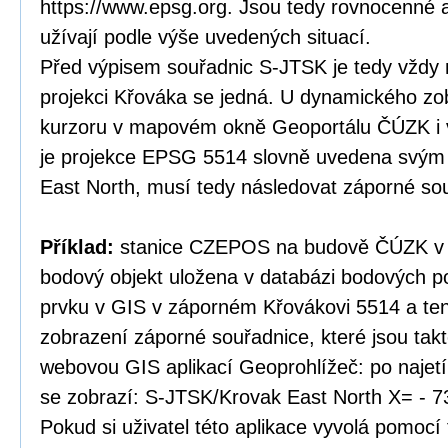
https://www.epsg.org. Jsou tedy rovnocenné a
užívají podle výše uvedených situací.
Před výpisem souřadnic S-JTSK je tedy vždy 
projekci Křováka se jedná. U dynamického zo
kurzoru v mapovém okně Geoportálu ČÚZK i v
je projekce EPSG 5514 slovně uvedena svý
East North, musí tedy následovat záporné so
Příklad:
stanice CZEPOS na budově ČÚZK v P
bodový objekt uložena v databázi bodových po
prvku v GIS v záporném Křovákovi 5514 a te
zobrazení záporné souřadnice, které jsou tak
webovou GIS aplikací Geoprohlížeč: po najet
se zobrazí: S-JTSK/Krovak East North X= - 7
Pokud si uživatel této aplikace vyvolá pomocí