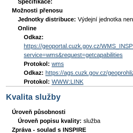
Specifikace:
Možnosti přenosu
Jednotky distribuce:
Výdejní jednotka ne
Online
Odkaz:
https://geoportal.cuzk.gov.cz/WMS_I
service=wms&request=getcapabilities
Protokol:
wms
Odkaz:
https://ags.cuzk.gov.cz/geoprohl
Protokol:
WWW:LINK
Kvalita služby
Úroveň působnosti
Úroveň popisu kvality:
služba
Zpráva - soulad s INSPIRE