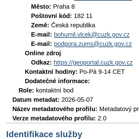
Město:
Praha 8
Poštovní kód:
182 11
Země:
Česká republika
E-mail:
bohumil.vlcek@cuzk.gov.cz
E-mail:
podpora.zums@cuzk.gov.cz
Online zdroj
Odkaz:
https://geoportal.cuzk.gov.cz
Kontaktní hodiny:
Po-Pá 9-14 CET
Dodatečné informace:
Role:
kontaktní bod
Datum metadat:
2026-05-07
Název metadatového profilu:
Metadatový pr
Verze metadatového profilu:
2.0
Identifikace služby