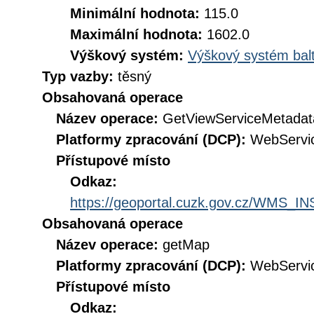
Minimální hodnota:
115.0
Maximální hodnota:
1602.0
Výškový systém:
Výškový systém balt
Typ vazby:
těsný
Obsahovaná operace
Název operace:
GetViewServiceMetadat
Platformy zpracování (DCP):
WebServi
Přístupové místo
Odkaz:
https://geoportal.cuzk.gov.cz/WMS
Obsahovaná operace
Název operace:
getMap
Platformy zpracování (DCP):
WebServi
Přístupové místo
Odkaz: