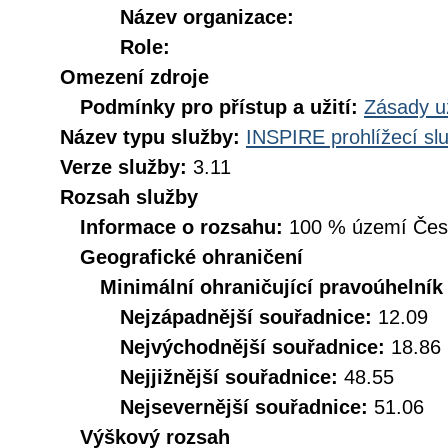
Název organizace:
Role:
Omezení zdroje
Podmínky pro přístup a užití:
Zásady u
Název typu služby:
INSPIRE prohlížecí sl
Verze služby:
3.11
Rozsah služby
Informace o rozsahu:
100 % území České
Geografické ohraničení
Minimální ohraničující pravoúhelník
Nejzápadnější souřadnice:
12.09
Nejvýchodnější souřadnice:
18.86
Nejjižnější souřadnice:
48.55
Nejsevernější souřadnice:
51.06
Výškový rozsah