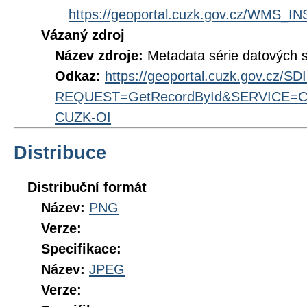
https://geoportal.cuzk.gov.cz/WMS
Vázaný zdroj
Název zdroje:
Metadata série datových 
Odkaz:
https://geoportal.cuzk.gov.cz/S
REQUEST=GetRecordById&SERVICE=CS
CUZK-OI
Distribuce
Distribuční formát
Název:
PNG
Verze:
Specifikace:
Název:
JPEG
Verze: