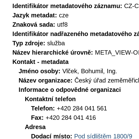
Identifikátor metadatového záznamu:
CZ-C
Jazyk metadat:
cze
Znaková sada:
utf8
Identifikátor nadřazeného metadatového 
Typ zdroje:
služba
Název hierarchické úrovně:
META_VIEW-O
Kontakt - metadata
Jméno osoby:
Vlček, Bohumil, Ing.
Název organizace:
Český úřad zeměměřick
Informace o odpovědné organizaci
Kontaktní telefon
Telefon:
+420 284 041 561
Fax:
+420 284 041 416
Adresa
Dodací místo:
Pod sídlištěm 1800/9