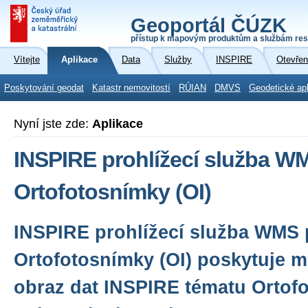
Geoportál ČÚZK
přístup k mapovým produktům a službám res
Vítejte
Aplikace
Data
Služby
INSPIRE
Otevřen
Poskytování geodat
Katastr nemovitostí
RÚIAN
DMVS
Geodetické ap
Nyní jste zde:
Aplikace
INSPIRE prohlížecí služba W
Ortofotosnímky (OI)
INSPIRE prohlížecí služba WMS 
Ortofotosnímky (OI) poskytuje m
obraz dat INSPIRE tématu Ortof