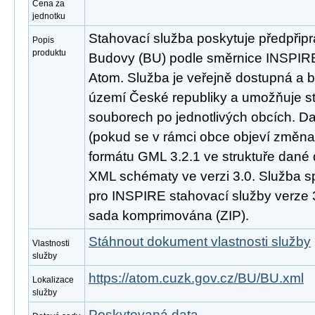
Cena za
jednotku
Stahovací služba poskytuje předpřip
Popis
produktu
Budovy (BU) podle směrnice INSPIR
Atom. Služba je veřejně dostupná a b
území České republiky a umožňuje st
souborech po jednotlivých obcích. D
(pokud se v rámci obce objeví změna
formátu GML 3.2.1 ve struktuře dané 
XML schématy ve verzi 3.0. Služba s
pro INSPIRE stahovací služby verze 3
sada komprimována (ZIP).
Stáhnout dokument vlastnosti služby
Vlastnosti
služby
https://atom.cuzk.gov.cz/BU/BU.xml
Lokalizace
služby
Poskytovaná data