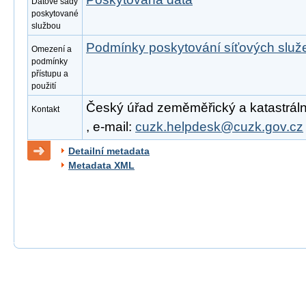
Datové sady
poskytované
službou
Podmínky poskytování síťových slu
Omezení a
podmínky
přístupu a
použití
Český úřad zeměměřický a katastrální
Kontakt
, e-mail:
cuzk.helpdesk@cuzk.gov.cz
Detailní metadata
Metadata XML