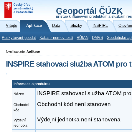
Geoportál ČÚZK
přístup k mapovým produktům a službám res
Vítejte
Aplikace
Data
Služby
INSPIRE
Otevřen
Poskytování geodat
Katastr nemovitostí
RÚIAN
DMVS
Geodetické ap
Nyní jste zde:
Aplikace
INSPIRE stahovací služba ATOM pro 
Informace o produktu
INSPIRE stahovací služba ATOM pro
Název
Obchodní kód není stanoven
Obchodní
kód
Výdejní jednotka není stanovena
Výdejní
jednotka