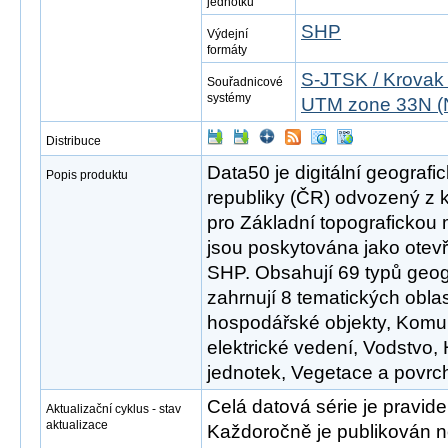
jednotku
SHP
Výdejní
formáty
S-JTSK / Krovak
Souřadnicové
systémy
UTM zone 33N (
Distribuce
Data50 je digitální geograf
Popis produktu
republiky (ČR) odvozený z 
pro Základní topografickou
jsou poskytována jako otev
SHP. Obsahují 69 typů geog
zahrnují 8 tematických oblast
hospodářské objekty, Komu
elektrické vedení, Vodstvo
jednotek, Vegetace a povrch,
Celá datová série je pravid
Aktualizační cyklus - stav
aktualizace
Každoročně je publikován no