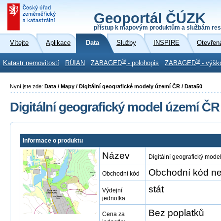
Geoportál ČÚZK
přístup k mapovým produktům a službám res
Vítejte
Aplikace
Data
Služby
INSPIRE
Otevřen
®
®
Katastr nemovitostí
RÚIAN
ZABAGED
- polohopis
ZABAGED
- výšk
Nyní jste zde:
Data / Mapy / Digitální geografické modely území ČR / Data50
Digitální geografický model území ČR
Informace o produktu
Název
Digitální geografický mod
Obchodní kód ne
Obchodní kód
stát
Výdejní
jednotka
Bez poplatků
Cena za