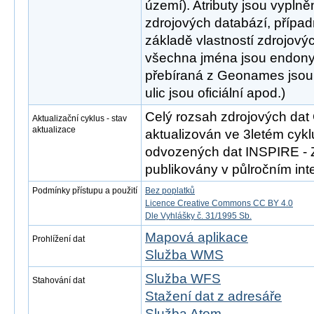
území). Atributy jsou vypln
zdrojových databází, přípa
základě vlastností zdrojový
všechna jména jsou endony
přebíraná z Geonames jsou
ulic jsou oficiální apod.)
Celý rozsah zdrojových da
Aktualizační cyklus - stav
aktualizace
aktualizován ve 3letém cykl
odvozených dat INSPIRE - 
publikovány v půlročním inte
Podmínky přístupu a použití
Bez poplatků
Licence Creative Commons CC BY 4.0
Dle Vyhlášky č. 31/1995 Sb.
Mapová aplikace
Prohlížení dat
Služba WMS
Služba WFS
Stahování dat
Stažení dat z adresáře
Služba Atom