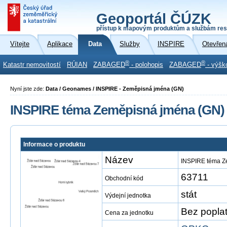
Geoportál ČÚZK
přístup k mapovým produktům a službám res
Vítejte
Aplikace
Data
Služby
INSPIRE
Otevřen
®
®
Katastr nemovitostí
RÚIAN
ZABAGED
- polohopis
ZABAGED
- výšk
Nyní jste zde:
Data / Geonames / INSPIRE - Zeměpisná jména (GN)
INSPIRE téma Zeměpisná jména (GN)
Informace o produktu
Název
INSPIRE téma Z
63711
Obchodní kód
stát
Výdejní jednotka
Bez popla
Cena za jednotku