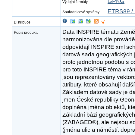
GPKG
Výdejní formáty
ETRS89 / 
Souřadnicové systémy
Distribuce
Data INSPIRE tématu Země
Popis produktu
harmonizována dle provádě
odpovídají INSPIRE xml sch
datová sada geografických
proto jednotnou podobu s os
pro toto INSPIRE téma v rám
jsou reprezentovány vektor
atributy, které obsahují dal
Základem datové sady je d
jmen České republiky Geona
doplněna jména objektů, kt
Základní bázi geografických
(ZABAGED®), ale nejsou s
(jména ulic a náměstí, dopr