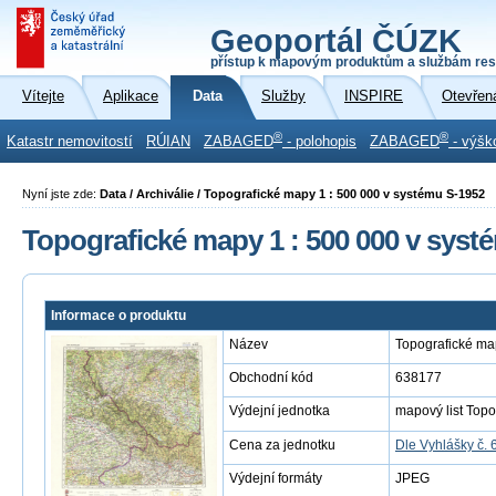
Geoportál ČÚZK
přístup k mapovým produktům a službám res
Vítejte
Aplikace
Data
Služby
INSPIRE
Otevřen
®
®
Katastr nemovitostí
RÚIAN
ZABAGED
- polohopis
ZABAGED
- výšk
Nyní jste zde:
Data / Archiválie / Topografické mapy 1 : 500 000 v systému S-1952
Topografické mapy 1 : 500 000 v syst
Informace o produktu
Název
Topografické ma
Obchodní kód
638177
Výdejní jednotka
mapový list Topo
Cena za jednotku
Dle Vyhlášky č. 
Výdejní formáty
JPEG