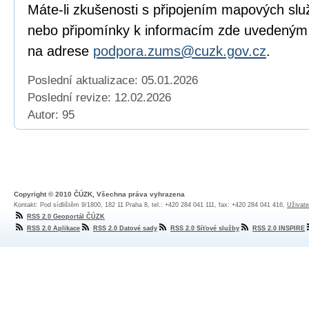
Máte-li zkušenosti s připojením mapových služ
nebo připomínky k informacím zde uvedeným,
na adrese
podpora.zums@cuzk.gov.cz
.
Poslední aktualizace: 05.01.2026
Poslední revize:
12.02.2026
Autor: 95
Copyright © 2010 ČÚZK, Všechna práva vyhrazena
Kontakt: Pod sídlištěm 9/1800, 182 11 Praha 8, tel.: +420 284 041 111, fax: +420 284 041 416,
Uživate
RSS 2.0 Geoportál ČÚZK
RSS 2.0 Aplikace
RSS 2.0 Datové sady
RSS 2.0 Síťové služby
RSS 2.0 INSPIRE