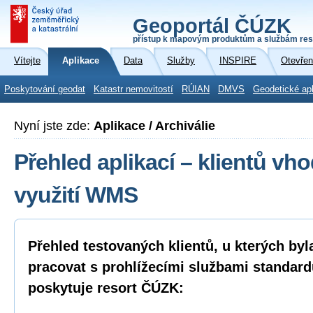
Geoportál ČÚZK
přístup k mapovým produktům a službám res
Vítejte
Aplikace
Data
Služby
INSPIRE
Otevřen
Poskytování geodat
Katastr nemovitostí
RÚIAN
DMVS
Geodetické ap
Nyní jste zde:
Aplikace / Archiválie
Přehled aplikací – klientů vh
využití WMS
Přehled testovaných klientů, u kterých by
pracovat s prohlížecími službami standa
poskytuje resort ČÚZK: