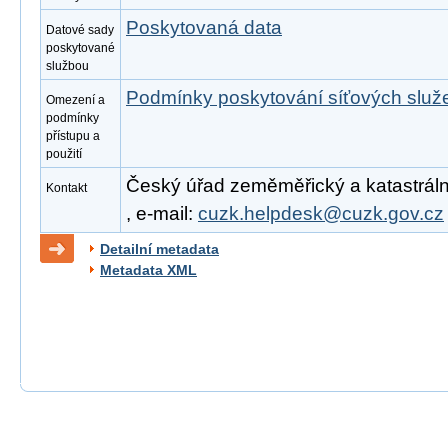
Poskytovaná data
Datové sady
poskytované
službou
Podmínky poskytování síťových slu
Omezení a
podmínky
přístupu a
použití
Český úřad zeměměřický a katastrální
Kontakt
, e-mail:
cuzk.helpdesk@cuzk.gov.cz
Detailní metadata
Metadata XML