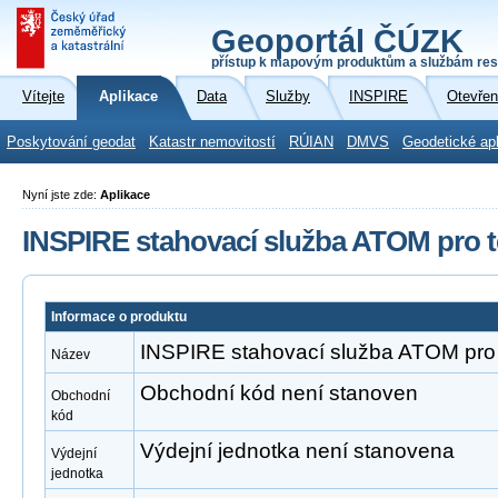
Geoportál ČÚZK
přístup k mapovým produktům a službám res
Vítejte
Aplikace
Data
Služby
INSPIRE
Otevřen
Poskytování geodat
Katastr nemovitostí
RÚIAN
DMVS
Geodetické ap
Nyní jste zde:
Aplikace
INSPIRE stahovací služba ATOM pro t
Informace o produktu
INSPIRE stahovací služba ATOM pro 
Název
Obchodní kód není stanoven
Obchodní
kód
Výdejní jednotka není stanovena
Výdejní
jednotka