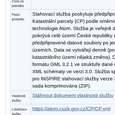
Cena za
jednotku
Stahovací služba poskytuje předpřip
Popis
produktu
Katastrální parcely (CP) podle směr
technologie Atom. Služba je veřejně 
pokrývá celé území České republiky
předpřipravené datové soubory po jed
územích. Data se vytvářejí denně (p
katastrálního území nějaká změna). 
formátu GML 3.2.1 ve struktuře dané 
XML schématy ve verzi 3.0. Služba s
pro INSPIRE stahovací služby verze 3
sada komprimována (ZIP).
Stáhnout dokument vlastnosti služby
Vlastnosti
služby
https://atom.cuzk.gov.cz/CP/CP.xml
Lokalizace
služby