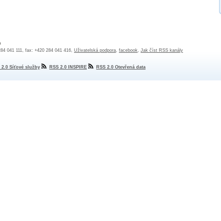
a
 284 041 111, fax: +420 284 041 416,
Uživatelská podpora
,
facebook
,
Jak číst RSS kanály
 2.0 Síťové služby
RSS 2.0 INSPIRE
RSS 2.0 Otevřená data