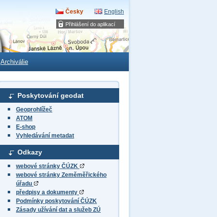
Česky
English
Přihlášení do aplikací
Archiválie
Poskytování geodat
Geoprohlížeč
ATOM
E-shop
Vyhledávání metadat
Odkazy
webové stránky ČÚZK
webové stránky Zeměměřického
úřadu
předpisy a dokumenty
Podmínky poskytování ČÚZK
Zásady užívání dat a služeb ZÚ