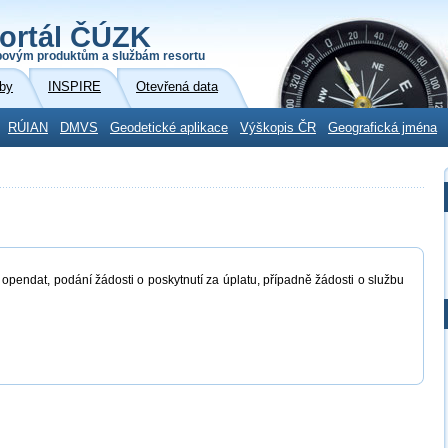
ortál ČÚZK
povým produktům a službám resortu
by
INSPIRE
Otevřená data
RÚIAN
DMVS
Geodetické aplikace
Výškopis ČR
Geografická jména
 opendat, podání žádosti o poskytnutí za úplatu, případně žádosti o službu