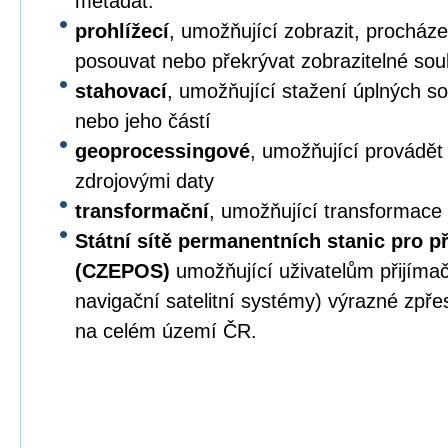
metadat.
prohlížecí
, umožňující zobrazit, procházet,
posouvat nebo překrývat zobrazitelné sou
stahovací
, umožňující stažení úplných s
nebo jeho částí
geoprocessingové
, umožňující provádět
zdrojovými daty
transformační
, umožňující transformace
Státní sítě permanentních stanic pro p
(CZEPOS)
umožňující uživatelům přijíma
navigační satelitní systémy) výrazné zpř
na celém území ČR.