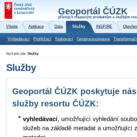
Geoportál ČÚZK
přístup k mapovým produktům a službám res
Vítejte
Aplikace
Data
Služby
INSPIRE
Otevřen
Vyhledávací
Prohlížecí
Stahovací
Geoprocessingové
Transformač
Nyní jste zde:
Služby
Služby
Geoportál ČÚZK poskytuje násl
služby resortu ČÚZK:
vyhledávací
, umožňující vyhledání soubo
služeb na základě metadat a umožňující 