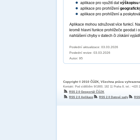
aplikace pro využití dat
výškopisu
aplikace pro prohlížení
geografick
aplikace pro prohlížení a poskytov
Aplikace mohou sdružovat více funkcí. N
kromě hlavní funkce prohlížeče geodat i 
nahlášení chyby v datech či získání vyjád
Poslední aktualizace: 03.03.2026
Poslední revize:
03.03.2026
Autor: 95
Copyright © 2010 ČÚZK, Všechna práva vyhrazen
Kontakt: Pod sídlištěm 9/1800, 182 11 Praha 8, tel.: +420
RSS 2.0 Geoportál ČÚZK
RSS 2.0 Aplikace
RSS 2.0 Datové sady
RSS