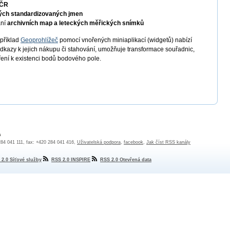
 ČR
ých standardizovaných jmen
ání
archivních map a leteckých měřických snímků
apříklad
Geoprohlížeč
pomocí vnořených miniaplikací (widgetů) nabízí
odkazy k jejich nákupu či stahování, umožňuje transformace souřadnic,
ření k existenci bodů bodového pole.
a
 284 041 111, fax: +420 284 041 416,
Uživatelská podpora
,
facebook
,
Jak číst RSS kanály
 2.0 Síťové služby
RSS 2.0 INSPIRE
RSS 2.0 Otevřená data