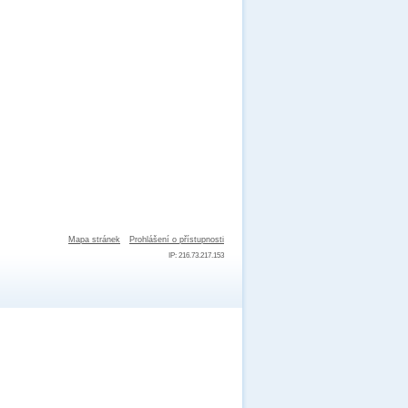
Mapa stránek
Prohlášení o přístupnosti
IP: 216.73.217.153