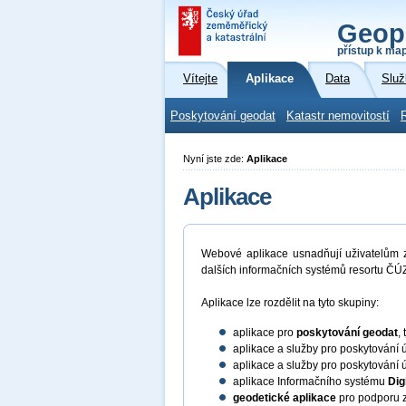
Geop
přístup k ma
Vítejte
Aplikace
Data
Služ
Poskytování geodat
Katastr nemovitostí
Nyní jste zde:
Aplikace
Aplikace
Webové aplikace usnadňují uživatelům zí
dalších informačních systémů resortu ČÚZ
Aplikace lze rozdělit na tyto skupiny:
aplikace pro
poskytování geodat
,
aplikace a služby pro poskytování 
aplikace a služby pro poskytování 
aplikace Informačního systému
Dig
geodetické aplikace
pro podporu z