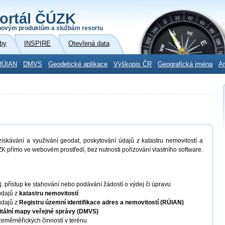
ortál ČÚZK
povým produktům a službám resortu
by
INSPIRE
Otevřená data
RÚIAN
DMVS
Geodetické aplikace
Výškopis ČR
Geografická jména
Ar
skávání a využívání geodat, poskytování údajů z katastru nemovitostí a
K přímo ve webovém prostředí, bez nutnosti pořizování vlastního software.
 tj. přístup ke stahování nebo podávání žádostí o výdej či úpravu
údajů z
katastru nemovitostí
údajů z
Registru územní identifikace adres a nemovitostí (RÚIAN)
itální mapy veřejné správy (DMVS)
eměměřických činností v terénu