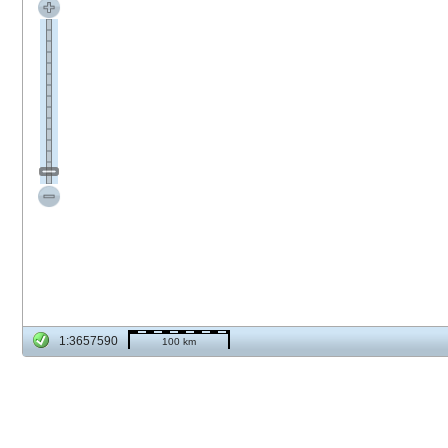
1:3657590
100 km