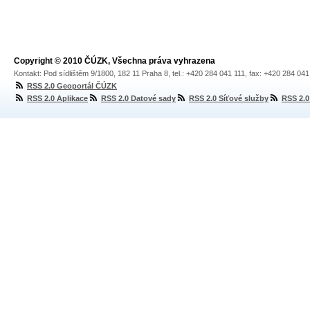
Copyright © 2010 ČÚZK, Všechna práva vyhrazena
Kontakt: Pod sídlištěm 9/1800, 182 11 Praha 8, tel.: +420 284 041 111, fax: +420 284 04
RSS 2.0 Geoportál ČÚZK
RSS 2.0 Aplikace
RSS 2.0 Datové sady
RSS 2.0 Síťové služby
RSS 2.0