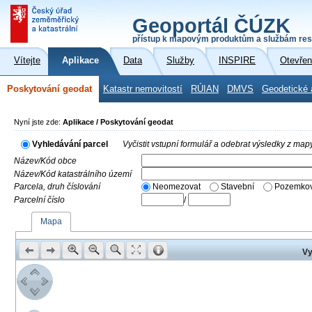
Geoportál ČÚZK
přístup k mapovým produktům a službám res
Vítejte
Aplikace
Data
Služby
INSPIRE
Otevřen
Poskytování geodat
Katastr nemovitostí
RÚIAN
DMVS
Geodetické 
Nyní jste zde:
Aplikace / Poskytování geodat
Vyhledávání parcel
Vyčistit vstupní formulář a odebrat výsledky z map
Název/Kód obce
Název/Kód katastrálního území
Parcela, druh číslování
Neomezovat
Stavební
Pozemkov
Parcelní číslo
/
Mapa
Vy