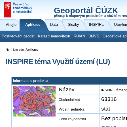
Geoportál ČÚZK
přístup k mapovým produktům a službám res
Vítejte
Aplikace
Data
Služby
INSPIRE
Otevřen
Poskytování geodat
Katastr nemovitostí
RÚIAN
DMVS
Geodetické ap
Nyní jste zde:
Aplikace
INSPIRE téma Využití území (LU)
Informace o produktu
Název
INSPIRE téma Vy
63316
Obchodní kód
stát
Výdejní jednotka
Bez popla
Cena za jednotku