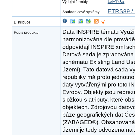
GPKG
Výdejní formáty
ETRS89 / 
Souřadnicové systémy
Distribuce
Data INSPIRE tématu Využit
Popis produktu
harmonizována dle provádě
odpovídají INSPIRE xml sch
Datová sada je zpracována 
schématu Existing Land Use 
území). Tato datová sada v
republiky má proto jednotno
daty vytvářenými pro toto I
Evropy. Objekty jsou repre
složkou s atributy, které ob
objektech. Zdrojovou datov
báze geografických dat Čes
(ZABAGED®). Obsahovaná i
území je tedy odvozena na