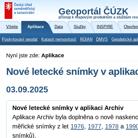
Geoportál ČÚZK
přístup k mapovým produktům a službám res
Vítejte
Aplikace
Data
Služby
INSPIRE
Otevřen
Poskytování geodat
Katastr nemovitostí
RÚIAN
DMVS
Geodetické ap
Nyní jste zde:
Aplikace
Nové letecké snímky v aplikac
03.09.2025
Nové letecké snímky v aplikaci Archiv
Aplikace Archiv byla doplněna o nově naskeno
měřické snímky z let
1976
,
1977
,
1978
a
199
snímků).