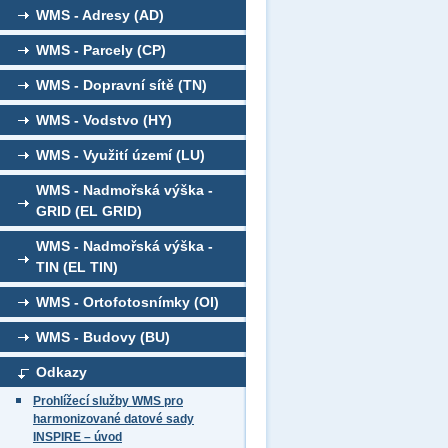
WMS - Adresy (AD)
WMS - Parcely (CP)
WMS - Dopravní sítě (TN)
WMS - Vodstvo (HY)
WMS - Využití území (LU)
WMS - Nadmořská výška -
GRID (EL GRID)
WMS - Nadmořská výška -
TIN (EL TIN)
WMS - Ortofotosnímky (OI)
WMS - Budovy (BU)
Odkazy
Prohlížecí služby WMS pro
harmonizované datové sady
INSPIRE – úvod