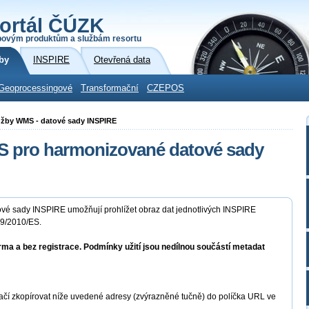
ortál ČÚZK
povým produktům a službám resortu
by
INSPIRE
Otevřená data
Geoprocessingové
Transformační
CZEPOS
služby WMS - datové sady INSPIRE
MS pro harmonizované datové sady
ové sady INSPIRE umožňují prohlížet obraz dat jednotlivých INSPIRE
89/2010/ES.
rma a bez registrace. Podmínky užití jsou nedílnou součástí metadat
ačí zkopírovat níže uvedené adresy (zvýrazněné tučně) do políčka URL ve