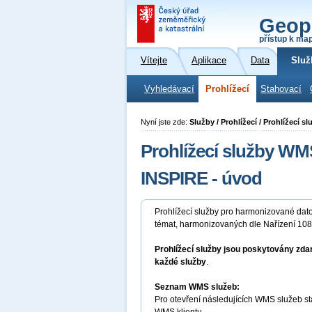
Geop
přístup k ma
Vítejte
Aplikace
Data
Služ
Vyhledávací
Prohlížecí
Stahovací
Nyní jste zde:
Služby / Prohlížecí / Prohlížecí 
Prohlížecí služby W
INSPIRE - úvod
Prohlížecí služby pro harmonizované dat
témat, harmonizovaných dle Nařízení 10
Prohlížecí služby jsou poskytovány zda
každé služby
.
Seznam WMS služeb:
Pro otevření následujících WMS služeb st