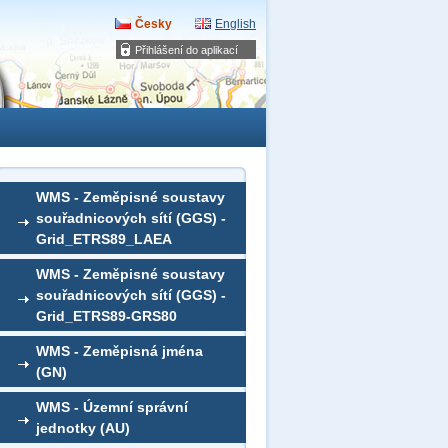
Česky
English
Přihlášení do aplikací
WMS - Zeměpisné soustavy
souřadnicových sítí (GGS) -
Grid_ETRS89_LAEA
WMS - Zeměpisné soustavy
souřadnicových sítí (GGS) -
Grid_ETRS89-GRS80
WMS - Zeměpisná jména
(GN)
WMS - Územní správní
jednotky (AU)