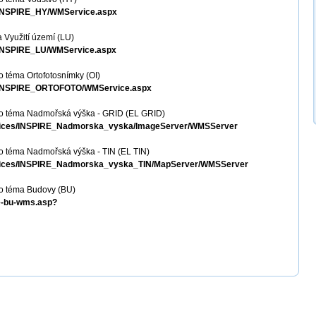
S_INSPIRE_HY/WMService.aspx
 Využití území (LU)
S_INSPIRE_LU/WMService.aspx
 téma Ortofotosnímky (OI)
MS_INSPIRE_ORTOFOTO/WMService.aspx
ro téma Nadmořská výška - GRID (EL GRID)
services/INSPIRE_Nadmorska_vyska/ImageServer/WMSServer
o téma Nadmořská výška - TIN (EL TIN)
services/INSPIRE_Nadmorska_vyska_TIN/MapServer/WMSServer
o téma Budovy (BU)
re-bu-wms.asp?