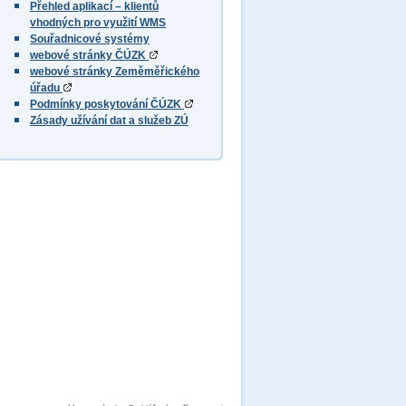
Přehled aplikací – klientů
vhodných pro využití WMS
Souřadnicové systémy
webové stránky ČÚZK
webové stránky Zeměměřického
úřadu
Podmínky poskytování ČÚZK
Zásady užívání dat a služeb ZÚ