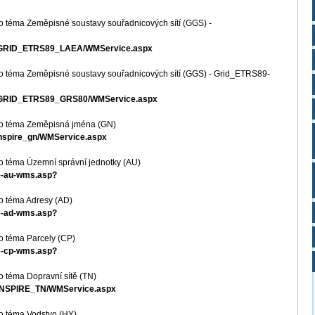
o téma Zeměpisné soustavy souřadnicových sítí (GGS) -
MS_GRID_ETRS89_LAEA/WMService.aspx
o téma Zeměpisné soustavy souřadnicových sítí (GGS) - Grid_ETRS89-
MS_GRID_ETRS89_GRS80/WMService.aspx
ro téma Zeměpisná jména (GN)
_inspire_gn/WMService.aspx
o téma Územní správní jednotky (AU)
re-au-wms.asp?
o téma Adresy (AD)
re-ad-wms.asp?
o téma Parcely (CP)
re-cp-wms.asp?
 téma Dopravní sítě (TN)
S_INSPIRE_TN/WMService.aspx
o téma Vodstvo (HY)