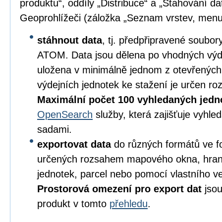
produktu“, oddíly „Distribuce“ a „Stahování da
Geoprohlížeči (záložka „Seznam vrstev, menu
stáhnout data
, tj. předpřipravené soubo
ATOM. Data jsou dělena po vhodných výd
uložena v minimálně jednom z otevřených
výdejních jednotek ke stažení je určen 
Maximální počet 100 vyhledaných jedn
OpenSearch
služby, která zajišťuje vyhl
sadami.
exportovat data
do různých formátů ve 
určených rozsahem mapového okna, hran
jednotek, parcel nebo pomocí vlastního v
Prostorová omezení pro export dat
jsou
produkt v tomto
přehledu
.