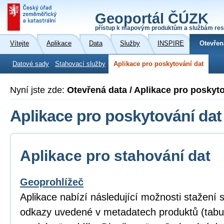
Geoportál ČÚZK
přístup k mapovým produktům a službám res
Vítejte
Aplikace
Data
Služby
INSPIRE
Otevřen
Datové sady
Stahovací služby
Aplikace pro poskytování dat
Nyní jste zde:
Otevřená data / Aplikace pro poskyt
Aplikace pro poskytování dat
Aplikace pro stahování dat
Geoprohlížeč
Aplikace nabízí následující možnosti stažení
odkazy uvedené v metadatech produktů (tabu