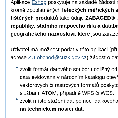
Aplikace
Eshop
poskytuje na základě žádosti 
kromě zpoplatněných
leteckých měřických s
tištěných produktů
také údaje
ZABAGED® , 
republiky, státního mapového díla a data
geografického názvosloví
, které jsou zařaz
Uživatel má možnost podat v této aplikaci (p
adrese
ZU-obchod@cuzk.gov.cz
) žádost o da
zvolit formát datového souboru odlišný od
data evidována v národním katalogu otevře
vektorových či rastrových formátů posky
službami ATOM, případně WFS či WCS.
zvolit místo stažení dat pomocí dálkového
na technickém nosiči dat
.