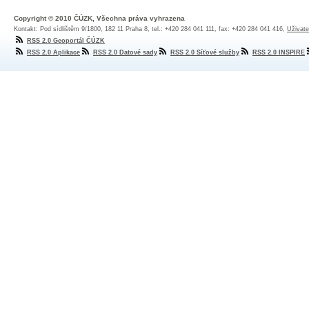
Copyright © 2010 ČÚZK, Všechna práva vyhrazena
Kontakt: Pod sídlištěm 9/1800, 182 11 Praha 8, tel.: +420 284 041 111, fax: +420 284 041 416,
Uživate
RSS 2.0 Geoportál ČÚZK
RSS 2.0 Aplikace
RSS 2.0 Datové sady
RSS 2.0 Síťové služby
RSS 2.0 INSPIRE