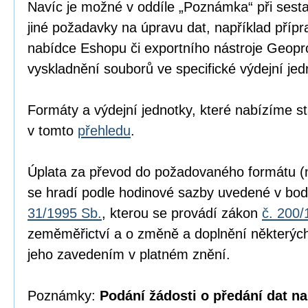
Navíc je možné v oddíle „Poznámka“ při sesta
jiné požadavky na úpravu dat, například přípr
nabídce Eshopu či exportního nástroje Geopr
vyskladnění souborů ve specifické výdejní jed
Formáty a výdejní jednotky, které nabízíme s
v tomto
přehledu
.
Úplata za převod do požadovaného formátu (n
se hradí podle hodinové sazby uvedené v bod
31/1995 Sb.
, kterou se provádí zákon
č. 200/
zeměměřictví a o změně a doplnění některých
jeho zavedením v platném znění.
Poznámky:
Podání žádosti o předání dat na