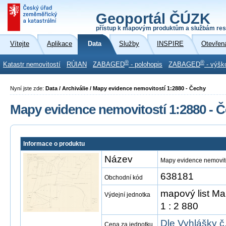
Geoportál ČÚZK
přístup k mapovým produktům a službám res
Vítejte
Aplikace
Data
Služby
INSPIRE
Otevřen
®
®
Katastr nemovitostí
RÚIAN
ZABAGED
- polohopis
ZABAGED
- výšk
Nyní jste zde:
Data / Archiválie / Mapy evidence nemovitostí 1:2880 - Čechy
Mapy evidence nemovitostí 1:2880 - 
Informace o produktu
Název
Mapy evidence nemovito
638181
Obchodní kód
mapový list Ma
Výdejní jednotka
1 : 2 880
Dle Vyhlášky č
Cena za jednotku