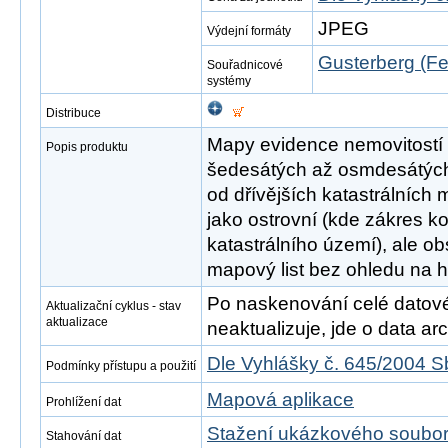
JPEG
Výdejní formáty
Gusterberg (Fe
Souřadnicové
systémy
Distribuce
Mapy evidence nemovitostí 
Popis produktu
šedesátých až osmdesátých le
od dřívějších katastrálních
jako ostrovní (kde zákres ko
katastrálního území), ale o
mapový list bez ohledu na h
Po naskenování celé datové s
Aktualizační cyklus - stav
aktualizace
neaktualizuje, jde o data arch
Dle Vyhlášky č. 645/2004 S
Podmínky přístupu a použití
Mapová aplikace
Prohlížení dat
Stažení ukázkového soubo
Stahování dat