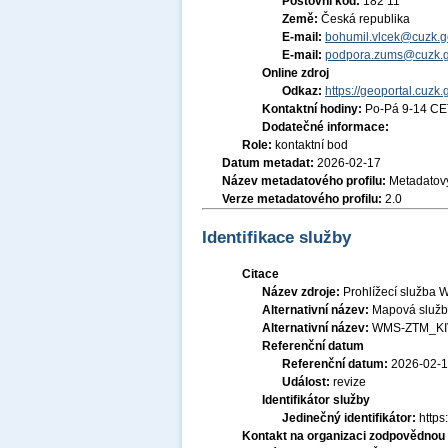
Poštovní kód:
182 11
Země:
Česká republika
E-mail:
bohumil.vlcek@cuzk.g
E-mail:
podpora.zums@cuzk.g
Online zdroj
Odkaz:
https://geoportal.cuzk.
Kontaktní hodiny:
Po-Pá 9-14 CE
Dodatečné informace:
Role:
kontaktní bod
Datum metadat:
2026-02-17
Název metadatového profilu:
Metadatový
Verze metadatového profilu:
2.0
Identifikace služby
Citace
Název zdroje:
Prohlížecí služba 
Alternativní název:
Mapová služb
Alternativní název:
WMS-ZTM_KI
Referenční datum
Referenční datum:
2026-02-
Událost:
revize
Identifikátor služby
Jedinečný identifikátor:
http
Kontakt na organizaci zodpovědnou 