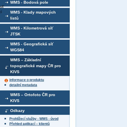
WMS - Bodová pole
síť
cí
WMS - Klady mapových
listů
WMS - Kilometrová síť
JTSK
WMS - Geografická síť
WGS84
WMS – Základní
topografické mapy ČR pro
KIVS
informace o produktu
detailní metadata
WMS – Ortofoto ČR pro
KIVS
Odkazy
Prohlížecí služby - WMS - úvod
Přehled aplikací – klientů