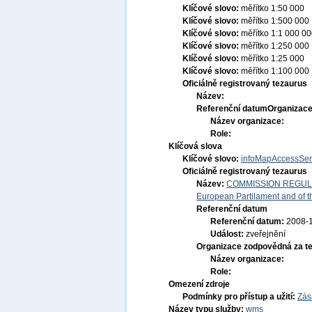
Klíčové slovo:
měřítko 1:50 000
Klíčové slovo:
měřítko 1:500 000
Klíčové slovo:
měřítko 1:1 000 0
Klíčové slovo:
měřítko 1:250 000
Klíčové slovo:
měřítko 1:25 000
Klíčové slovo:
měřítko 1:100 000
Oficiálně registrovaný tezaurus
Název:
Referenční datum
Organizace
Název organizace:
Role:
Klíčová slova
Klíčové slovo:
infoMapAccessSer
Oficiálně registrovaný tezaurus
Název:
COMMISSION REGULATI
European Partilament and of th
Referenční datum
Referenční datum:
2008-
Událost:
zveřejnění
Organizace zodpovědná za t
Název organizace:
Role:
Omezení zdroje
Podmínky pro přístup a užití:
Zás
Název typu služby:
wms