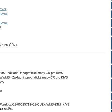
ov.cz
ov.cz
gov.cz
T
 profil ČÚZK
WMS - Základní topografické mapy ČR pro KIVS
a WMS - Základní topografické mapy ČR pro KIVS
VS
10
s://cuzk.cz/CZ-00025712-CZ-CUZK-WMS-ZTM_KIVS
za službu