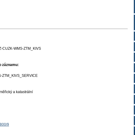
Z-CUZK-WMS-ZTM_KIVS
ho záznamu:
-ZTM_KIVS_SERVICE
ěřický a katastrální
1800/9