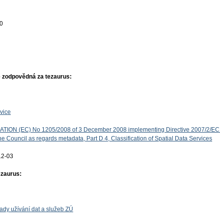
00
 zodpovědná za tezaurus:
vice
ON (EC) No 1205/2008 of 3 December 2008 implementing Directive 2007/2/EC 
e Council as regards metadata, Part D 4, Classification of Spatial Data Services
12-03
ezaurus:
ady užívání dat a služeb ZÚ