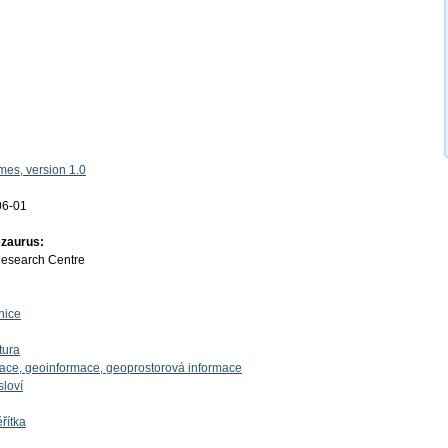
es, version 1.0
06-01
ezaurus:
Research Centre
nice
tura
mace, geoinformace, geoprostorová informace
sloví
řítka