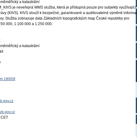
měměřický a katastrální
KIVS je neveřejná WMS služba, která je přístupná pouze pro subjekty využívající 
právy (KIVS). KIVS slouží k bezpečné, garantované a auditovatelné výměně informa
ávy. Služba zobrazuje data Základních topografických map České republiky pro
1:50 000, 1:100 000 a 1:250 000.
.
měměřický a katastrální
ci
0
ěm 1800/9
k.gov.cz
uzk.gov.cz
4 CET