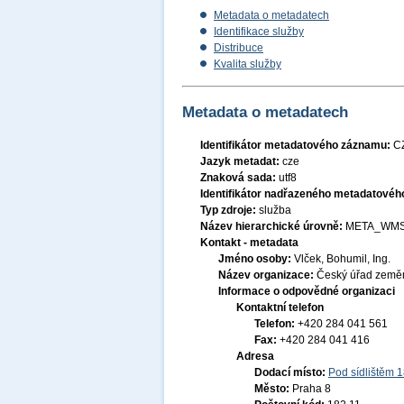
Metadata o metadatech
Identifikace služby
Distribuce
Kvalita služby
Metadata o metadatech
Identifikátor metadatového záznamu:
C
Jazyk metadat:
cze
Znaková sada:
utf8
Identifikátor nadřazeného metadatové
Typ zdroje:
služba
Název hierarchické úrovně:
META_WMS
Kontakt - metadata
Jméno osoby:
Vlček, Bohumil, Ing.
Název organizace:
Český úřad zeměm
Informace o odpovědné organizaci
Kontaktní telefon
Telefon:
+420 284 041 561
Fax:
+420 284 041 416
Adresa
Dodací místo:
Pod sídlištěm 
Město:
Praha 8