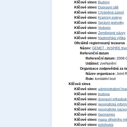
Klíčové slovo:
Budovy
Klíčové slovo:
Dopravní sítě
Klíčové slovo:
Chráněná území
Klíčové slovo:
Krajinný pokryv
Klíčové slovo:
Správní jednotky
Klíčové slovo:
Vodopis
Klíčové slovo:
Zeměpisné názvy
Klíčové slovo:
Nadmořská výška
Oficiálně registrovaný tezaurus
Název:
GEMET - INSPIRE them
Referenční datum
Referenční datum:
2008-
Událost:
zveřejnění
Organizace zodpovědná za t
Název organizace:
Joint 
Role:
kontaktní bod
Klíčová slova
Klíčové slovo:
administrativní hra
Klíčové slovo:
budova
Klíčové slovo:
dopravní infrastruk
Klíčové slovo:
geografická infor
Klíčové slovo:
geografické názvo
Klíčové slovo:
Geonames
Klíčové slovo:
mapa středního mě
Klíčové slovo:
polohopis