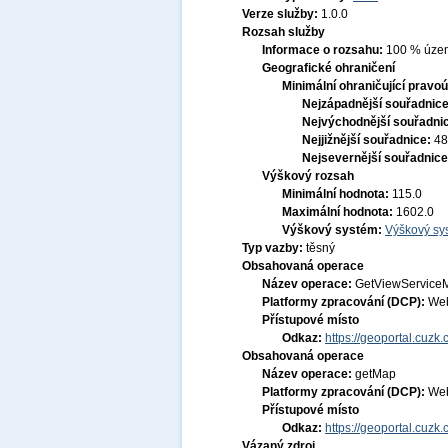
Verze služby:
1.0.0
Rozsah služby
Informace o rozsahu:
100 % území
Geografické ohraničení
Minimální ohraničující pravoú
Nejzápadnější souřadnic
Nejvýchodnější souřadni
Nejjižnější souřadnice:
48
Nejsevernější souřadnic
Výškový rozsah
Minimální hodnota:
115.0
Maximální hodnota:
1602.0
Výškový systém:
Výškový sys
Typ vazby:
těsný
Obsahovaná operace
Název operace:
GetViewService
Platformy zpracování (DCP):
Web
Přístupové místo
Odkaz:
https://geoportal.cu
Obsahovaná operace
Název operace:
getMap
Platformy zpracování (DCP):
Web
Přístupové místo
Odkaz:
https://geoportal.cu
Vázaný zdroj