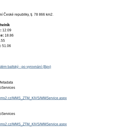
 České republiky, tj. 78 866 km2.
helník
e:
12.09
ce:
18.86
.55
e:
51.06
tém baltský - po vyrovnání (Bpv)
Metadata
Services
zk.cms2.cz/WMS_ZTM_KIVS/WMService.aspx
Services
zk.cms2.cz/WMS_ZTM_KIVS/WMService.aspx