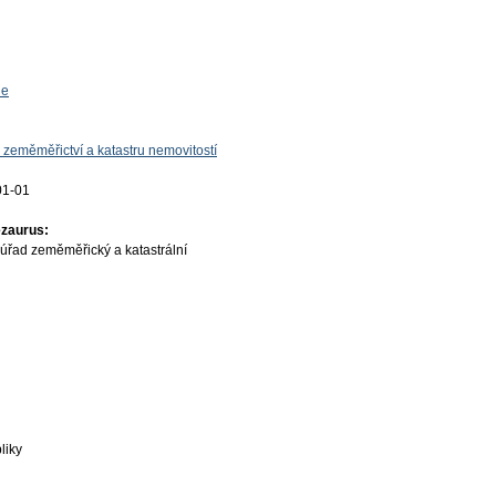
ie
 zeměměřictví a katastru nemovitostí
01-01
ezaurus:
úřad zeměměřický a katastrální
liky