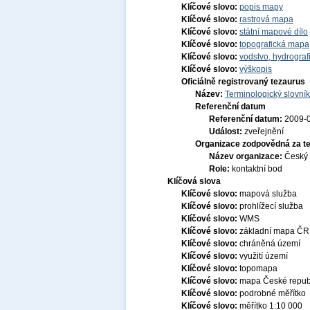
Klíčové slovo:
popis mapy
Klíčové slovo:
rastrová mapa
Klíčové slovo:
státní mapové dílo
Klíčové slovo:
topografická mapa
Klíčové slovo:
vodstvo, hydrograf
Klíčové slovo:
výškopis
Oficiálně registrovaný tezaurus
Název:
Terminologický slovník
Referenční datum
Referenční datum:
2009-
Událost:
zveřejnění
Organizace zodpovědná za t
Název organizace:
Český 
Role:
kontaktní bod
Klíčová slova
Klíčové slovo:
mapová služba
Klíčové slovo:
prohlížecí služba
Klíčové slovo:
WMS
Klíčové slovo:
základní mapa ČR
Klíčové slovo:
chráněná území
Klíčové slovo:
využití území
Klíčové slovo:
topomapa
Klíčové slovo:
mapa České repub
Klíčové slovo:
podrobné měřítko
Klíčové slovo:
měřítko 1:10 000