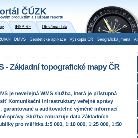
ortál ČÚZK
povým produktům a službám resortu
by
INSPIRE
Otevřená data
RÚIAN
DMVS
Geodetické aplikace
Výškopis ČR
Geografická jména
Ar
S - Základní topografické mapy ČR
S je neveřejná WMS služba, která je přístupná
 síť Komunikační infrastruktury veřejné správy
é, garantované a auditovatelné výměně informací
né správy. Služba zobrazuje data Základních
liky pro měřítka 1:5 000, 1:10 000, 1:25 000, 1:50