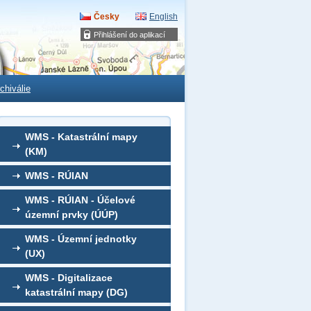
Česky
English
Přihlášení do aplikací
chiválie
WMS - Katastrální mapy
(KM)
WMS - RÚIAN
WMS - RÚIAN - Účelové
územní prvky (ÚÚP)
WMS - Územní jednotky
(UX)
WMS - Digitalizace
katastrální mapy (DG)