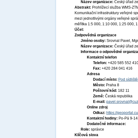
Název organizace:
Český úřad ze
Abstrakt:
Prohlížecí služba WMS-ZTM_
Komunikační infrastruktury veřejné s
mezi jednotlivými orgány veřejné spr
měřítka 1:5 000, 1:10 000, 1:25 000, 
Účel:
Zodpovědná organizace
Jméno osoby:
Srovnal Pavel, Mgr
Název organizace:
Český úřad ze
Informace o odpovědné organiza
Kontaktní telefon
Telefon:
+420 585 552 41
Fax:
+420 284 041 416
Adresa
Dodací místo:
Pod sídlišt
Město:
Praha 8
Poštovní kód:
182 11
Země:
Česká republika
E-mail:
pavel.srovnal@cuz
Online zdroj
Odkaz:
https://geoportal.c
Kontaktní hodiny:
Po-Pá 9-1
Dodatečné informace:
Role:
správce
Klíčová slova