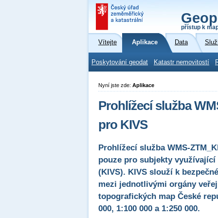
Geop
přístup k ma
Vítejte
Aplikace
Data
Služ
Poskytování geodat
Katastr nemovitostí
Nyní jste zde:
Aplikace
Prohlížecí služba WM
pro KIVS
Prohlížecí služba WMS-ZTM_KIV
pouze pro subjekty využívající
(KIVS). KIVS slouží k bezpečn
mezi jednotlivými orgány veřej
topografických map České repub
000, 1:100 000 a 1:250 000.